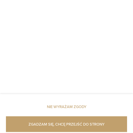
NIE WYRAŻAM ZGODY
Golden
Warsa
Golden Villas Luxury Garden Retreat - Jacuzzi &
ZGADZAM SIĘ, CHCĘ PRZEJŚĆ DO STRONY
Sauna
22