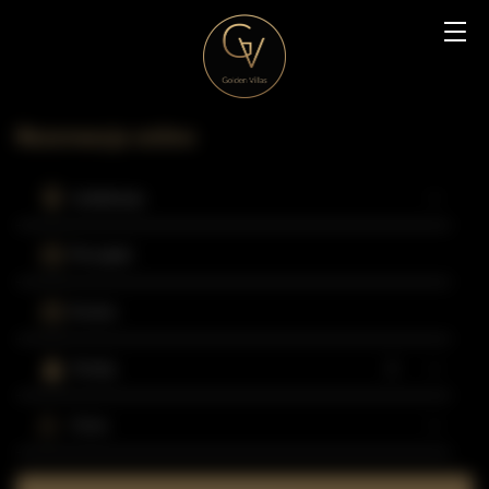
Rezerwacja online
Lokalizacja
Początek
Koniec
Osoby
Cena