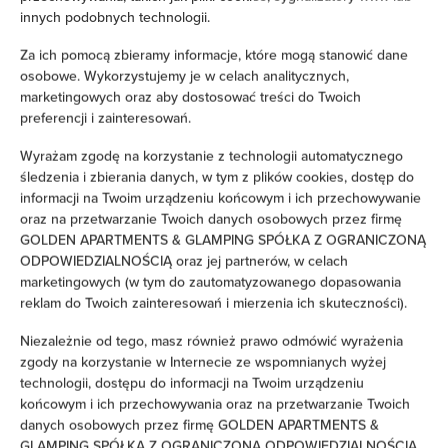
Mennica Residence&119
innych podobnych technologii.
miejsc: 4
Za ich pomocą zbieramy informacje, które mogą stanowić dane
232,24 zł
osobowe. Wykorzystujemy je w celach analitycznych,
Cena już od
marketingowych oraz aby dostosować treści do Twoich
preferencji i zainteresowań.
Nowoczesne, luksusowe studio w prestiżowym budynku
Mennica Residence, w samym centrum Warszawy – z
Wyrażam zgodę na korzystanie z technologii automatycznego
balkonem, klimatyzacją, prywatnym parkingiem i w pełni
śledzenia i zbierania danych, w tym z plików cookies, dostęp do
wyposażoną kuchnią.
informacji na Twoim urządzeniu końcowym i ich przechowywanie
oraz na przetwarzanie Twoich danych osobowych przez firmę
GOLDEN APARTMENTS & GLAMPING SPÓŁKA Z OGRANICZONĄ
SZCZEGÓŁY
ODPOWIEDZIALNOŚCIĄ oraz jej partnerów, w celach
marketingowych (w tym do zautomatyzowanego dopasowania
reklam do Twoich zainteresowań i mierzenia ich skuteczności).
Niezależnie od tego, masz również prawo odmówić wyrażenia
zgody na korzystanie w Internecie ze wspomnianych wyżej
technologii, dostępu do informacji na Twoim urządzeniu
końcowym i ich przechowywania oraz na przetwarzanie Twoich
danych osobowych przez firmę GOLDEN APARTMENTS &
GLAMPING SPÓŁKA Z OGRANICZONĄ ODPOWIEDZIALNOŚCIĄ