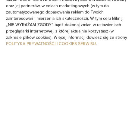
oraz jej partnerów, w celach marketingowych (w tym do
zautomatyzowanego dopasowania reklam do Twoich
zainteresowań i mierzenia ich skuteczności). W tym celu kliknij:
„NIE WYRAŻAM ZGODY” bądź dokonaj zmian w ustawieniach
przeglądarki internetowej, z której aktualnie korzystasz (w
zakresie plików cookies). Więcej informacji dowiesz się ze strony
POLITYKA PRYWATNOŚCI I COOKIES SERWISU
.
Golden Skyline Suites -
Mennica Residence -
Panoramic City View&242
miejsc: 5
270,95 zł
Cena już od
Zatrzymaj się w Mennica Residence by Golden Apartments,
nowoczesnym apartamencie w centrum Warszawy. Stylowe
wnętrza i dogodna lokalizacja zapewniają komfortowy pobyt,
niezależnie od celu wizyty.
SZCZEGÓŁY