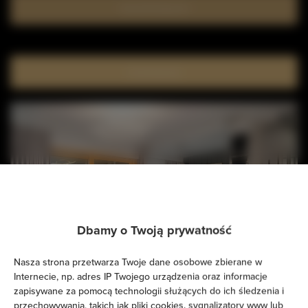
Sprawdź dostępność
FILTROWANIE
Dbamy o Twoją prywatność
Nasza strona przetwarza Twoje dane osobowe zbierane w
Internecie, np. adres IP Twojego urządzenia oraz informacje
Golden Luxe Residence -
zapisywane za pomocą technologii służących do ich śledzenia i
przechowywania, takich jak pliki cookies, sygnalizatory www lub