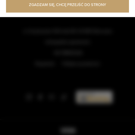
ZGADZAM SIĘ, CHCĘ PRZEJŚĆ DO STRONY
ul. Grzybowska 43A lokal 84
, 00-855 Warszawa
info@golden.apartments
+48 798553326
Regulamin
Polityka prywatności