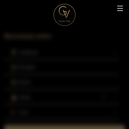
Rezerwacja online
Lokalizacja
Początek
Koniec
Osoby
Cena