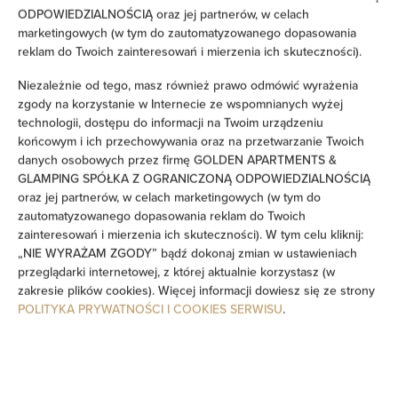
Retreat - Jacuzzi & Sauna
ODPOWIEDZIALNOŚCIĄ oraz jej partnerów, w celach
marketingowych (w tym do zautomatyzowanego dopasowania
miejsc: 22
reklam do Twoich zainteresowań i mierzenia ich skuteczności).
1 254,11 zł
Cena już od
Niezależnie od tego, masz również prawo odmówić wyrażenia
zgody na korzystanie w Internecie ze wspomnianych wyżej
Odkryj elegancję i spokój w Golden Villas Luxury Garden
technologii, dostępu do informacji na Twoim urządzeniu
Retreat - Jacuzzi & Sauna Położona w prestiżowej lokalizacji,
końcowym i ich przechowywania oraz na przetwarzanie Twoich
nasza willa oferuje luksusowe zakwaterowanie z dostępem
danych osobowych przez firmę GOLDEN APARTMENTS &
do nowoczesnych udogodnień. Idealne miejsce na
GLAMPING SPÓŁKA Z OGRANICZONĄ ODPOWIEDZIALNOŚCIĄ
wypoczynek blisko natury i miasta.
oraz jej partnerów, w celach marketingowych (w tym do
zautomatyzowanego dopasowania reklam do Twoich
SZCZEGÓŁY
zainteresowań i mierzenia ich skuteczności). W tym celu kliknij:
„NIE WYRAŻAM ZGODY” bądź dokonaj zmian w ustawieniach
przeglądarki internetowej, z której aktualnie korzystasz (w
zakresie plików cookies). Więcej informacji dowiesz się ze strony
POLITYKA PRYWATNOŚCI I COOKIES SERWISU
.