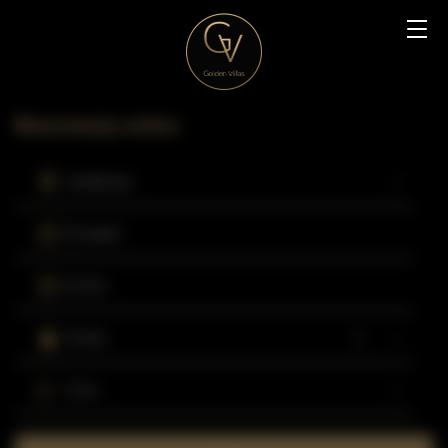
Rezerwacja online
Lokalizacja
Początek
Koniec
Osoby
Cena