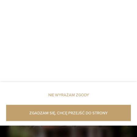
miejsc: 4
232,24 zł
Cena już od
Nowoczesne studio w znakomitej lokalizacji w Warszawie: ul.
Wronia 45B — w pełni wyposażone, klimatyzowane, z
bezpłatnym Wi-Fi, idealne dla 1-4 osób.
SZCZEGÓŁY
NIE WYRAŻAM ZGODY
ZGADZAM SIĘ, CHCĘ PRZEJŚĆ DO STRONY