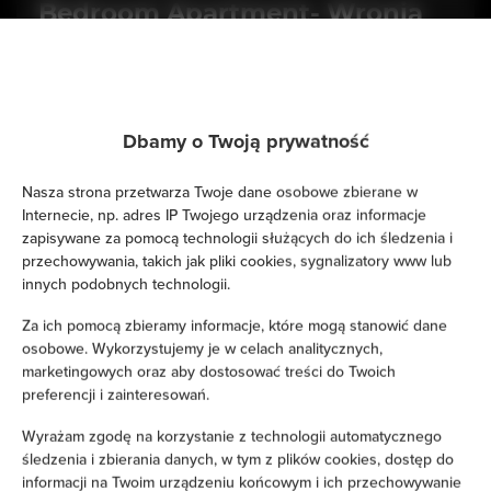
Bedroom Apartment- Wronia
45
miejsc: 4
270,95 zł
Cena już od
Dbamy o Twoją prywatność
Przytulny apartament 1-sypialniowy w sercu Warszawy (ul.
Nasza strona przetwarza Twoje dane osobowe zbierane w
Wronia 45) — znakomita lokalizacja, pełne wyposażenie,
Internecie, np. adres IP Twojego urządzenia oraz informacje
idealny na city break.
zapisywane za pomocą technologii służących do ich śledzenia i
przechowywania, takich jak pliki cookies, sygnalizatory www lub
SZCZEGÓŁY
innych podobnych technologii.
Za ich pomocą zbieramy informacje, które mogą stanowić dane
osobowe. Wykorzystujemy je w celach analitycznych,
marketingowych oraz aby dostosować treści do Twoich
preferencji i zainteresowań.
Wyrażam zgodę na korzystanie z technologii automatycznego
śledzenia i zbierania danych, w tym z plików cookies, dostęp do
informacji na Twoim urządzeniu końcowym i ich przechowywanie