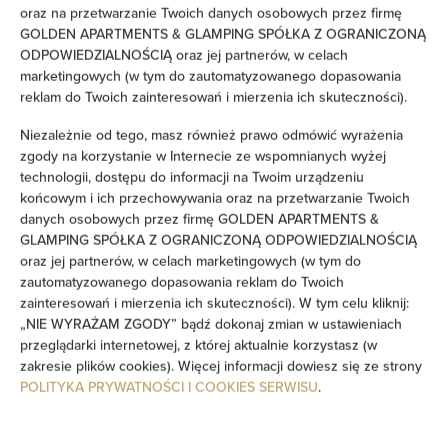
oraz na przetwarzanie Twoich danych osobowych przez firmę
GOLDEN APARTMENTS & GLAMPING SPÓŁKA Z OGRANICZONĄ
ODPOWIEDZIALNOŚCIĄ oraz jej partnerów, w celach
marketingowych (w tym do zautomatyzowanego dopasowania
reklam do Twoich zainteresowań i mierzenia ich skuteczności).
Niezależnie od tego, masz również prawo odmówić wyrażenia
zgody na korzystanie w Internecie ze wspomnianych wyżej
Golden Apartments - Great
technologii, dostępu do informacji na Twoim urządzeniu
Location - Stylish Studio -
końcowym i ich przechowywania oraz na przetwarzanie Twoich
danych osobowych przez firmę GOLDEN APARTMENTS &
Wronia45A
GLAMPING SPÓŁKA Z OGRANICZONĄ ODPOWIEDZIALNOŚCIĄ
oraz jej partnerów, w celach marketingowych (w tym do
miejsc: 4
zautomatyzowanego dopasowania reklam do Twoich
232,24 zł
zainteresowań i mierzenia ich skuteczności). W tym celu kliknij:
Cena już od
„NIE WYRAŻAM ZGODY” bądź dokonaj zmian w ustawieniach
Stylowe studio 47 m² w świetnej lokalizacji w Warszawie – ul.
przeglądarki internetowej, z której aktualnie korzystasz (w
Wronia 45A. Wygodne, w pełni wyposażone, idealne dla
zakresie plików cookies). Więcej informacji dowiesz się ze strony
maksymalnie 4 osób.
POLITYKA PRYWATNOŚCI I COOKIES SERWISU
.
SZCZEGÓŁY