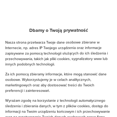
Zobacz na mapie
Zarezerwuj teraz
Dbamy o Twoją prywatność
Nasza strona przetwarza Twoje dane osobowe zbierane w
Udogodnienia
Internecie, np. adres IP Twojego urządzenia oraz informacje
zapisywane za pomocą technologii służących do ich śledzenia i
Kuchnia
przechowywania, takich jak pliki cookies, sygnalizatory www lub
innych podobnych technologii.
Lodówka
Za ich pomocą zbieramy informacje, które mogą stanowić dane
osobowe. Wykorzystujemy je w celach analitycznych,
Prysznic
marketingowych oraz aby dostosować treści do Twoich
preferencji i zainteresowań.
Suszarka do włosów
Wyrażam zgodę na korzystanie z technologii automatycznego
śledzenia i zbierania danych, w tym z plików cookies, dostęp do
Żelazko
informacji na Twoim urządzeniu końcowym i ich przechowywanie
oraz na przetwarzanie Twoich danych osobowych przez firmę