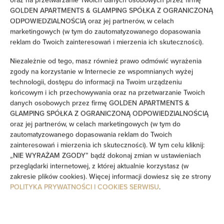
GOLDEN APARTMENTS & GLAMPING SPÓŁKA Z OGRANICZONĄ
Wieszak na ubrania
ODPOWIEDZIALNOŚCIĄ oraz jej partnerów, w celach
marketingowych (w tym do zautomatyzowanego dopasowania
Szafa / garderoba
reklam do Twoich zainteresowań i mierzenia ich skuteczności).
Niezależnie od tego, masz również prawo odmówić wyrażenia
Sprzęt do prasowania
zgody na korzystanie w Internecie ze wspomnianych wyżej
technologii, dostępu do informacji na Twoim urządzeniu
Pralka
końcowym i ich przechowywania oraz na przetwarzanie Twoich
danych osobowych przez firmę GOLDEN APARTMENTS &
GLAMPING SPÓŁKA Z OGRANICZONĄ ODPOWIEDZIALNOŚCIĄ
Prywatna łazienka
oraz jej partnerów, w celach marketingowych (w tym do
zautomatyzowanego dopasowania reklam do Twoich
Wanna lub prysznic
zainteresowań i mierzenia ich skuteczności). W tym celu kliknij:
„NIE WYRAŻAM ZGODY” bądź dokonaj zmian w ustawieniach
przeglądarki internetowej, z której aktualnie korzystasz (w
Telewizor z płaskim ekranem
zakresie plików cookies). Więcej informacji dowiesz się ze strony
POLITYKA PRYWATNOŚCI I COOKIES SERWISU
.
Telewizor
Część jadalna