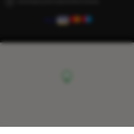
Gwarantujemy pełne bezpieczeństwo transakcji