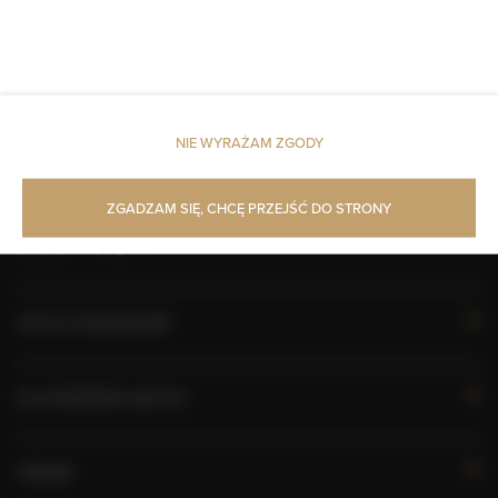
Zwierzęta dozwolone
KALENDARZ DOSTĘPNOŚCI
NIE WYRAŻAM ZGODY
WŁAŚCIWOŚCI POKOJU
ZGADZAM SIĘ, CHCĘ PRZEJŚĆ DO STRONY
ZASADY I OPŁATY
OPCJE DODATKOWE
DLA REZERWUJĄCYCH
CENNIK