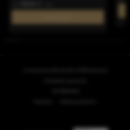
148,18 zł
od
/ noc
Dowiedz się więcej
ul. Grzybowska 43A lokal 84
, 00-855 Warszawa
info@golden.apartments
+48 798553326
Regulamin
Polityka prywatności