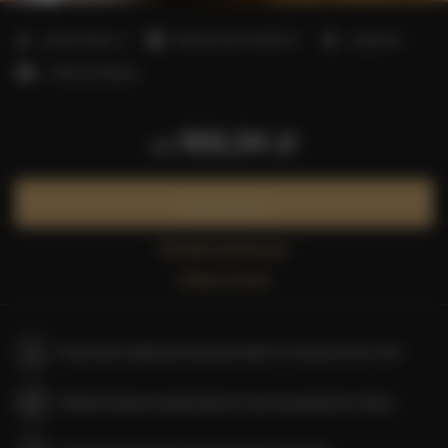
2
Liczba miejsc:
2
Powierzchnia:
25,00 m
1 sypialnia
1 łóżko podwójne
169,34 zł
od
Zarezerwuj teraz
Sprawdź dostępność
Zobacz cennik
Gwarancja najniższej ceny pokoi tylko na naszej stronie www
Natychmiastowe potwierdzenie rezerwacji (płatność online)