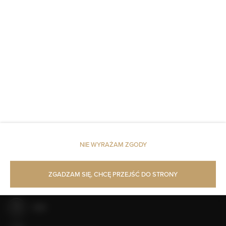
Kominek
Dojście na wyższe piętra tylko schodami
Kabina prysznicowa
Mydło
Papier toaletowy
Parking
NIE WYRAŻAM ZGODY
Zwierzęta dozwolone
ZGADZAM SIĘ, CHCĘ PRZEJŚĆ DO STRONY
Bar/salon
Grill