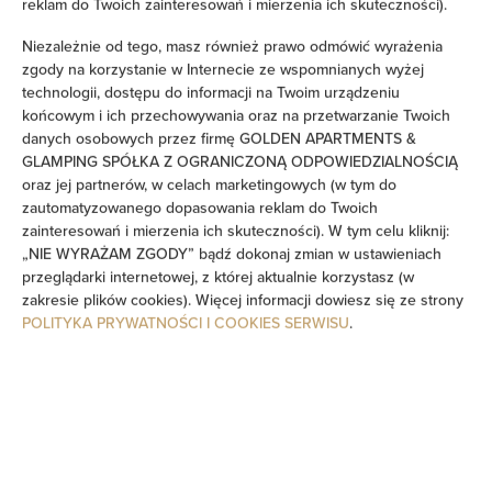
reklam do Twoich zainteresowań i mierzenia ich skuteczności).
Prywatna łazienka
Niezależnie od tego, masz również prawo odmówić wyrażenia
zgody na korzystanie w Internecie ze wspomnianych wyżej
Wanna lub prysznic
technologii, dostępu do informacji na Twoim urządzeniu
końcowym i ich przechowywania oraz na przetwarzanie Twoich
Sauna
danych osobowych przez firmę GOLDEN APARTMENTS &
GLAMPING SPÓŁKA Z OGRANICZONĄ ODPOWIEDZIALNOŚCIĄ
oraz jej partnerów, w celach marketingowych (w tym do
Telewizor
zautomatyzowanego dopasowania reklam do Twoich
zainteresowań i mierzenia ich skuteczności). W tym celu kliknij:
Część jadalna
„NIE WYRAŻAM ZGODY” bądź dokonaj zmian w ustawieniach
przeglądarki internetowej, z której aktualnie korzystasz (w
zakresie plików cookies). Więcej informacji dowiesz się ze strony
Stół
POLITYKA PRYWATNOŚCI I COOKIES SERWISU
.
Kieliszki do wina
Grill
Piekarnik