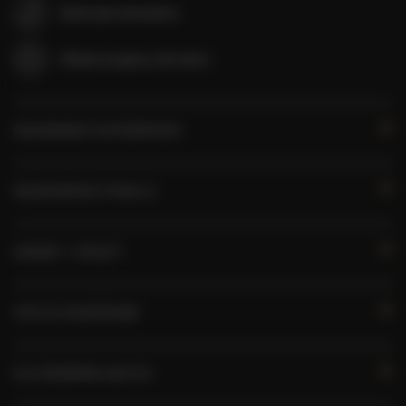
Zwierzęta dozwolone
Obiekt przyjazny dla dzieci
KALENDARZ DOSTĘPNOŚCI
WŁAŚCIWOŚCI POKOJU
ZASADY I OPŁATY
OPCJE DODATKOWE
DLA REZERWUJĄCYCH