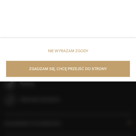
Pościel
Kabina prysznicowa
Szampon
NIE WYRAŻAM ZGODY
Mydło
Papier toaletowy
ZGADZAM SIĘ, CHCĘ PRZEJŚĆ DO STRONY
Parking
Zwierzęta dozwolone
KALENDARZ DOSTĘPNOŚCI