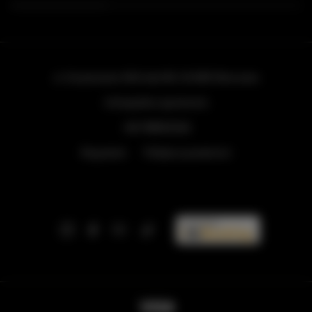
ul. Grzybowska 43A lokal 84
, 00-855 Warszawa
info@golden.apartments
+48 798553326
Regulamin
Polityka prywatności