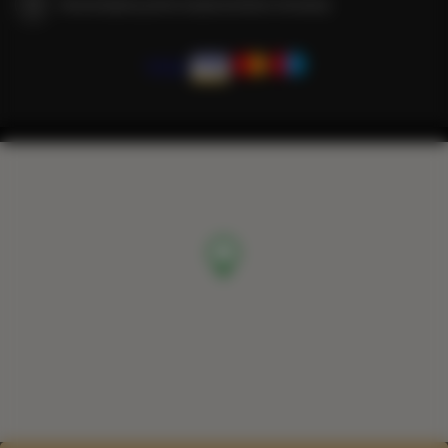
Gwarantujemy pełne bezpieczeństwo transakcji