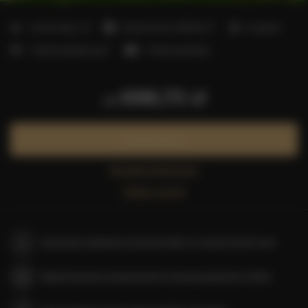
2
Liczba miejsc:
13
Powierzchnia:
300,00 m
8 sypialni
7 łóżek pojedynczych
3 łóżka podwójne
696,73 zł
od
Zarezerwuj teraz
Sprawdź dostępność
Zobacz cennik
Gwarancja najniższej ceny pokoi tylko na naszej stronie www
Natychmiastowe potwierdzenie rezerwacji (płatność online)