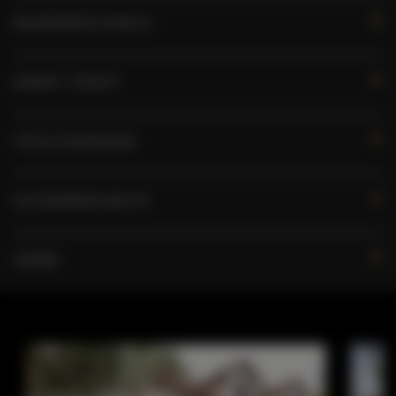
WŁAŚCIWOŚCI POKOJU
ZASADY I OPŁATY
OPCJE DODATKOWE
DLA REZERWUJĄCYCH
CENNIK