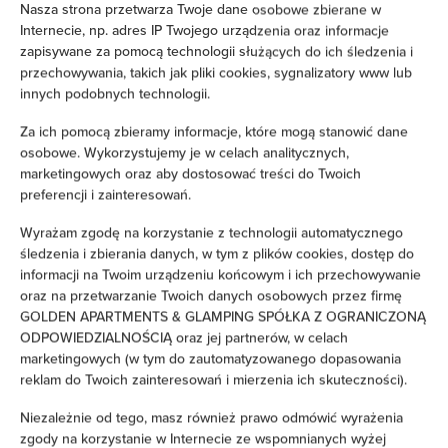
Nasza strona przetwarza Twoje dane osobowe zbierane w
Prysznic
Internecie, np. adres IP Twojego urządzenia oraz informacje
zapisywane za pomocą technologii służących do ich śledzenia i
przechowywania, takich jak pliki cookies, sygnalizatory www lub
Suszarka do włosów
innych podobnych technologii.
Żelazko
Za ich pomocą zbieramy informacje, które mogą stanowić dane
osobowe. Wykorzystujemy je w celach analitycznych,
marketingowych oraz aby dostosować treści do Twoich
Wieszak na ubrania
preferencji i zainteresowań.
Rozkładana sofa
Wyrażam zgodę na korzystanie z technologii automatycznego
śledzenia i zbierania danych, w tym z plików cookies, dostęp do
informacji na Twoim urządzeniu końcowym i ich przechowywanie
Sprzęt do prasowania
oraz na przetwarzanie Twoich danych osobowych przez firmę
GOLDEN APARTMENTS & GLAMPING SPÓŁKA Z OGRANICZONĄ
Sofa
ODPOWIEDZIALNOŚCIĄ oraz jej partnerów, w celach
marketingowych (w tym do zautomatyzowanego dopasowania
reklam do Twoich zainteresowań i mierzenia ich skuteczności).
Część wypoczynkowa
Niezależnie od tego, masz również prawo odmówić wyrażenia
Pralka
zgody na korzystanie w Internecie ze wspomnianych wyżej