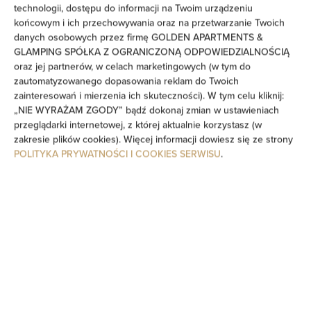
technologii, dostępu do informacji na Twoim urządzeniu
końcowym i ich przechowywania oraz na przetwarzanie Twoich
Przyjazny alergikom
danych osobowych przez firmę GOLDEN APARTMENTS &
GLAMPING SPÓŁKA Z OGRANICZONĄ ODPOWIEDZIALNOŚCIĄ
Prywatna łazienka
oraz jej partnerów, w celach marketingowych (w tym do
zautomatyzowanego dopasowania reklam do Twoich
zainteresowań i mierzenia ich skuteczności). W tym celu kliknij:
Wanna
„NIE WYRAŻAM ZGODY” bądź dokonaj zmian w ustawieniach
przeglądarki internetowej, z której aktualnie korzystasz (w
Bidet
zakresie plików cookies). Więcej informacji dowiesz się ze strony
POLITYKA PRYWATNOŚCI I COOKIES SERWISU
.
Wanna lub prysznic
Wspólna toaleta
Telewizor
Część jadalna
Stół