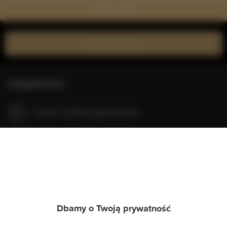
Zobacz na mapie
Zarezerwuj teraz
Udogodnienia
Kuchnia z pełnym wyposażeniem
Kuchnia
Lodówka
Wyposażenie łazienki
Dbamy o Twoją prywatność
Wspólna łazienka