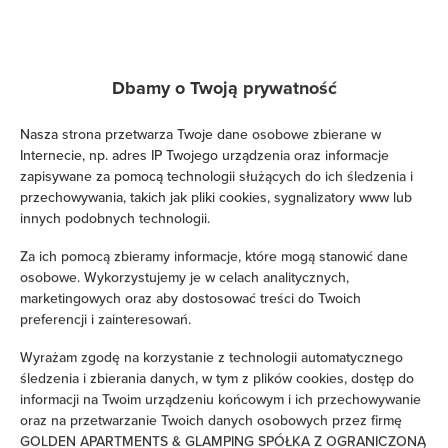
Zobacz na mapie
Dbamy o Twoją prywatność
Zarezerwuj teraz
Nasza strona przetwarza Twoje dane osobowe zbierane w
Internecie, np. adres IP Twojego urządzenia oraz informacje
zapisywane za pomocą technologii służących do ich śledzenia i
Udogodnienia
przechowywania, takich jak pliki cookies, sygnalizatory www lub
innych podobnych technologii.
Klimatyzacja
Za ich pomocą zbieramy informacje, które mogą stanowić dane
osobowe. Wykorzystujemy je w celach analitycznych,
marketingowych oraz aby dostosować treści do Twoich
Kuchnia
preferencji i zainteresowań.
Lodówka
Wyrażam zgodę na korzystanie z technologii automatycznego
śledzenia i zbierania danych, w tym z plików cookies, dostęp do
informacji na Twoim urządzeniu końcowym i ich przechowywanie
Prysznic
oraz na przetwarzanie Twoich danych osobowych przez firmę
GOLDEN APARTMENTS & GLAMPING SPÓŁKA Z OGRANICZONĄ