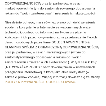
Suszarka do włosów
ODPOWIEDZIALNOŚCIĄ oraz jej partnerów, w celach
marketingowych (w tym do zautomatyzowanego dopasowania
reklam do Twoich zainteresowań i mierzenia ich skuteczności).
Żelazko
Niezależnie od tego, masz również prawo odmówić wyrażenia
Wieszak na ubrania
zgody na korzystanie w Internecie ze wspomnianych wyżej
technologii, dostępu do informacji na Twoim urządzeniu
końcowym i ich przechowywania oraz na przetwarzanie Twoich
Suszarka na ubrania
danych osobowych przez firmę GOLDEN APARTMENTS &
GLAMPING SPÓŁKA Z OGRANICZONĄ ODPOWIEDZIALNOŚCIĄ
Rozkładana sofa
oraz jej partnerów, w celach marketingowych (w tym do
zautomatyzowanego dopasowania reklam do Twoich
zainteresowań i mierzenia ich skuteczności). W tym celu kliknij:
Wanna lub prysznic
„NIE WYRAŻAM ZGODY” bądź dokonaj zmian w ustawieniach
przeglądarki internetowej, z której aktualnie korzystasz (w
Telewizor
zakresie plików cookies). Więcej informacji dowiesz się ze strony
POLITYKA PRYWATNOŚCI I COOKIES SERWISU
.
Stół
Kieliszki do wina