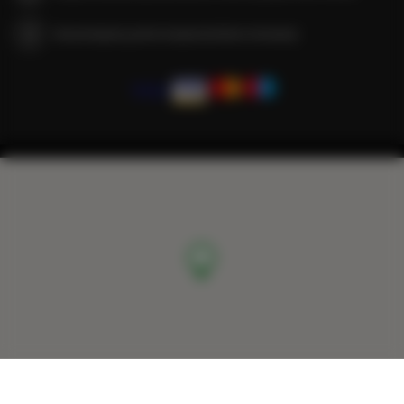
Gwarantujemy pełne bezpieczeństwo transakcji