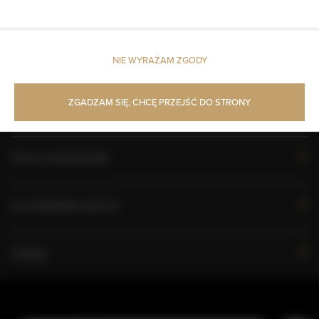
KALENDARZ DOSTĘPNOŚCI
NIE WYRAŻAM ZGODY
WŁAŚCIWOŚCI POKOJU
ZGADZAM SIĘ, CHCĘ PRZEJŚĆ DO STRONY
ZASADY I OPŁATY
OPCJE DODATKOWE
DLA REZERWUJĄCYCH
CENNIK