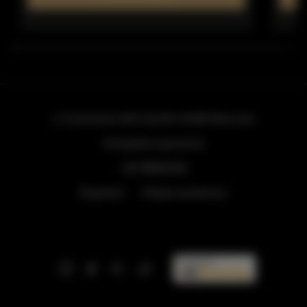
ul. Grzybowska 43A lokal 84
, 00-855 Warszawa
info@golden.apartments
+48 798553326
Regulamin
Polityka prywatności