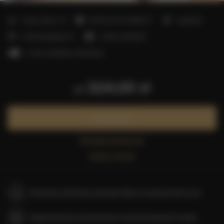
2
Liczba miejsc:
10
Powierzchnia:
86,00 m
1 sypialnia
2 łóżka pojedyncze
1 łóżko podwójne
3 sofy rozkładane (Sofa Bed)
324,00 zł
od
Zarezerwuj teraz
Sprawdź dostępność
Zobacz cennik
Gwarancja najniższej ceny pokoi tylko na naszej stronie www
Natychmiastowe potwierdzenie rezerwacji (płatność online)