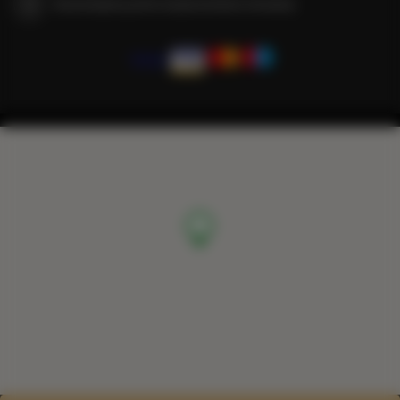
Gwarantujemy pełne bezpieczeństwo transakcji