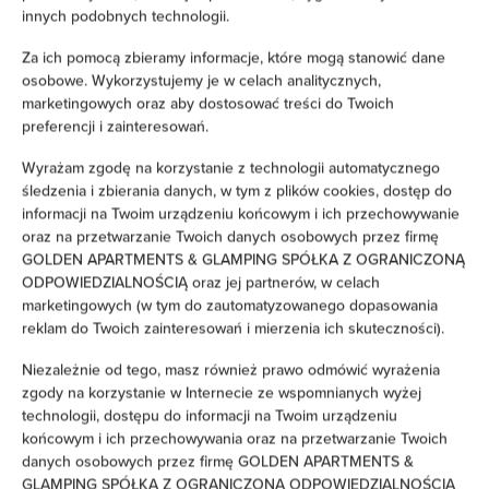
innych podobnych technologii.
Łóżka / łóżeczka dla dzieci
Za ich pomocą zbieramy informacje, które mogą stanowić dane
osobowe. Wykorzystujemy je w celach analitycznych,
Wieszak na ubrania
marketingowych oraz aby dostosować treści do Twoich
preferencji i zainteresowań.
Rozkładana sofa
Wyrażam zgodę na korzystanie z technologii automatycznego
śledzenia i zbierania danych, w tym z plików cookies, dostęp do
Szafa / garderoba
informacji na Twoim urządzeniu końcowym i ich przechowywanie
oraz na przetwarzanie Twoich danych osobowych przez firmę
Sprzęt do prasowania
GOLDEN APARTMENTS & GLAMPING SPÓŁKA Z OGRANICZONĄ
ODPOWIEDZIALNOŚCIĄ oraz jej partnerów, w celach
marketingowych (w tym do zautomatyzowanego dopasowania
Sofa
reklam do Twoich zainteresowań i mierzenia ich skuteczności).
Biurko
Niezależnie od tego, masz również prawo odmówić wyrażenia
zgody na korzystanie w Internecie ze wspomnianych wyżej
technologii, dostępu do informacji na Twoim urządzeniu
Przyjazny alergikom
końcowym i ich przechowywania oraz na przetwarzanie Twoich
danych osobowych przez firmę GOLDEN APARTMENTS &
Środki czystości
GLAMPING SPÓŁKA Z OGRANICZONĄ ODPOWIEDZIALNOŚCIĄ