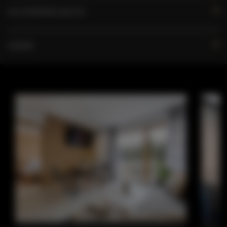
DLA REZERWUJĄCYCH
CENNIK