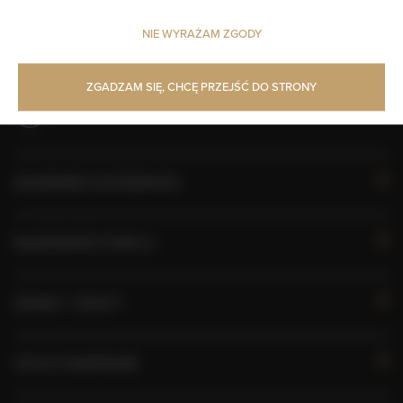
Obiekt dla niepalących
NIE WYRAŻAM ZGODY
Obiekt przyjazny dla dzieci
ZGADZAM SIĘ, CHCĘ PRZEJŚĆ DO STRONY
Bezpłatne Wi-Fi
KALENDARZ DOSTĘPNOŚCI
WŁAŚCIWOŚCI POKOJU
ZASADY I OPŁATY
OPCJE DODATKOWE