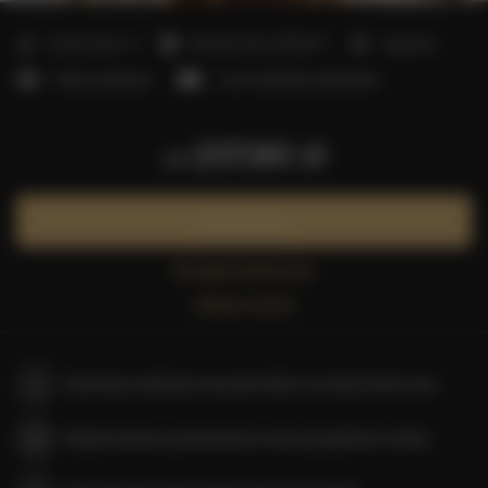
2
Liczba miejsc:
4
Powierzchnia:
25,00 m
1 sypialnia
1 łóżko podwójne
1 sofa rozkładana (Sofa Bed)
237,60 zł
od
Zarezerwuj teraz
Sprawdź dostępność
Zobacz cennik
Gwarancja najniższej ceny pokoi tylko na naszej stronie www
Natychmiastowe potwierdzenie rezerwacji (płatność online)