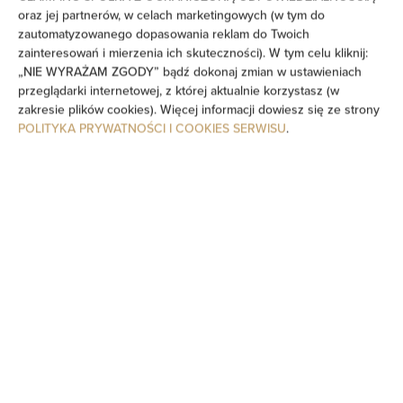
oraz jej partnerów, w celach marketingowych (w tym do
zautomatyzowanego dopasowania reklam do Twoich
Prywatna łazienka
zainteresowań i mierzenia ich skuteczności). W tym celu kliknij:
„NIE WYRAŻAM ZGODY” bądź dokonaj zmian w ustawieniach
Wanna lub prysznic
przeglądarki internetowej, z której aktualnie korzystasz (w
zakresie plików cookies). Więcej informacji dowiesz się ze strony
Sauna
POLITYKA PRYWATNOŚCI I COOKIES SERWISU
.
Telewizor z płaskim ekranem
Telewizor
Kieliszki do wina
Grill
Czajnik elektryczny
Aneks kuchenny