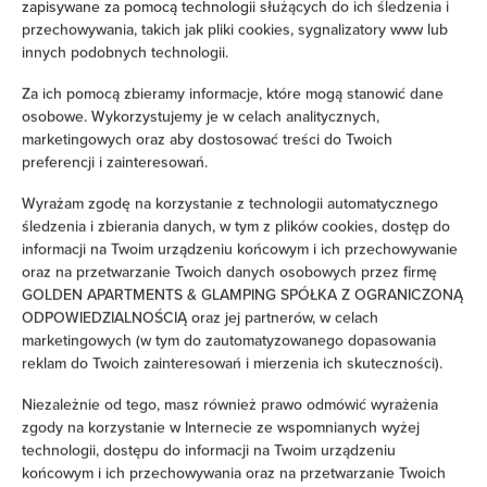
zapisywane za pomocą technologii służących do ich śledzenia i
przechowywania, takich jak pliki cookies, sygnalizatory www lub
Prysznic
innych podobnych technologii.
Suszarka do włosów
Za ich pomocą zbieramy informacje, które mogą stanowić dane
osobowe. Wykorzystujemy je w celach analitycznych,
marketingowych oraz aby dostosować treści do Twoich
Żelazko
preferencji i zainteresowań.
Łóżka / łóżeczka dla dzieci
Wyrażam zgodę na korzystanie z technologii automatycznego
śledzenia i zbierania danych, w tym z plików cookies, dostęp do
informacji na Twoim urządzeniu końcowym i ich przechowywanie
Wieszak na ubrania
oraz na przetwarzanie Twoich danych osobowych przez firmę
GOLDEN APARTMENTS & GLAMPING SPÓŁKA Z OGRANICZONĄ
Rozkładana sofa
ODPOWIEDZIALNOŚCIĄ oraz jej partnerów, w celach
marketingowych (w tym do zautomatyzowanego dopasowania
reklam do Twoich zainteresowań i mierzenia ich skuteczności).
Sprzęt do prasowania
Niezależnie od tego, masz również prawo odmówić wyrażenia
Sofa
zgody na korzystanie w Internecie ze wspomnianych wyżej
technologii, dostępu do informacji na Twoim urządzeniu
końcowym i ich przechowywania oraz na przetwarzanie Twoich
Część wypoczynkowa