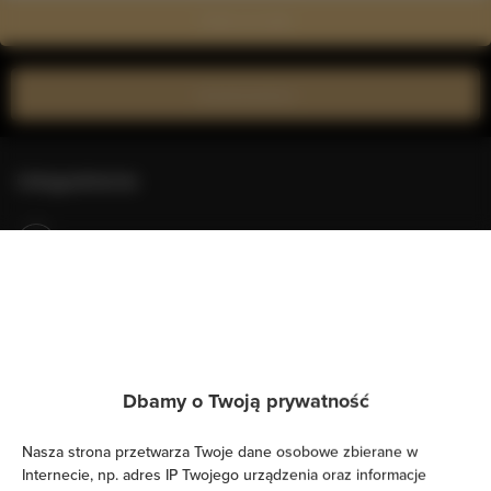
Zobacz na mapie
Zarezerwuj teraz
Udogodnienia
Klimatyzacja
Kuchnia z pełnym wyposażeniem
Kuchnia
Dbamy o Twoją prywatność
Lodówka
Nasza strona przetwarza Twoje dane osobowe zbierane w
Wyposażenie łazienki
Internecie, np. adres IP Twojego urządzenia oraz informacje