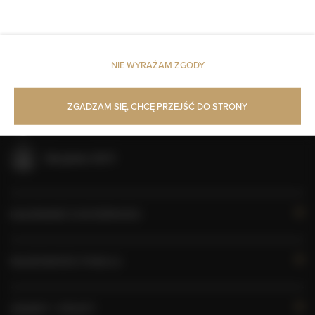
Sala gier
Klimatyzacja
NIE WYRAŻAM ZGODY
Obiekt dla niepalących
ZGADZAM SIĘ, CHCĘ PRZEJŚĆ DO STRONY
Obiekt przyjazny dla dzieci
Bezpłatne Wi-Fi
KALENDARZ DOSTĘPNOŚCI
WŁAŚCIWOŚCI POKOJU
ZASADY I OPŁATY