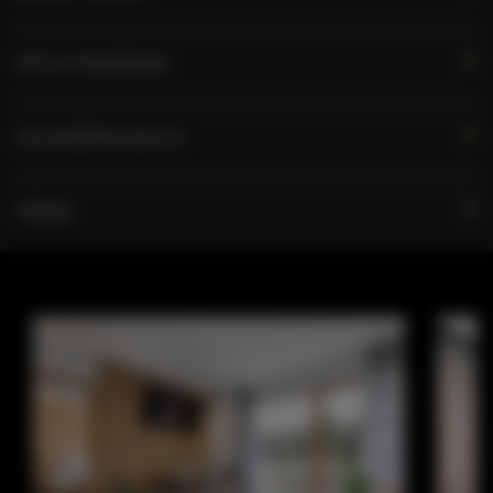
OPCJE DODATKOWE
DLA REZERWUJĄCYCH
CENNIK