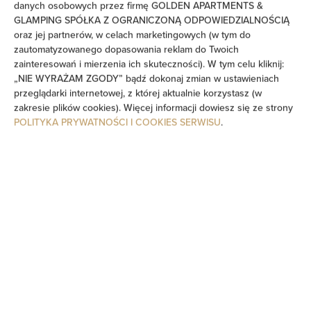
danych osobowych przez firmę GOLDEN APARTMENTS &
GLAMPING SPÓŁKA Z OGRANICZONĄ ODPOWIEDZIALNOŚCIĄ
Pralka
oraz jej partnerów, w celach marketingowych (w tym do
zautomatyzowanego dopasowania reklam do Twoich
Wanna lub prysznic
zainteresowań i mierzenia ich skuteczności). W tym celu kliknij:
„NIE WYRAŻAM ZGODY” bądź dokonaj zmian w ustawieniach
przeglądarki internetowej, z której aktualnie korzystasz (w
Sauna
zakresie plików cookies). Więcej informacji dowiesz się ze strony
POLITYKA PRYWATNOŚCI I COOKIES SERWISU
.
Telewizor
Część jadalna
Stół
Kieliszki do wina
Płyta kuchenna
Zmywarka