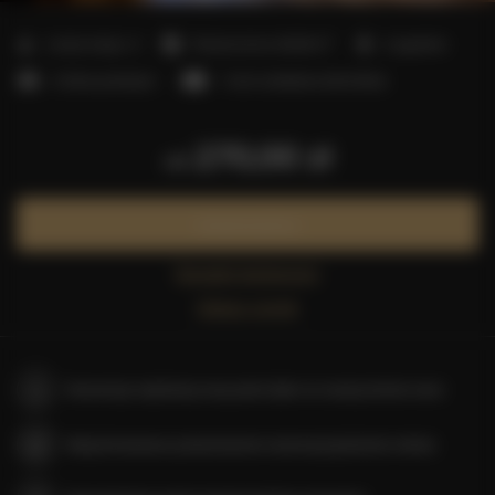
2
Liczba miejsc:
4
Powierzchnia:
60,00 m
2 sypialnie
2 łóżka podwójne
1 sofa rozkładana (Sofa Bed)
270,00 zł
od
Zarezerwuj teraz
Sprawdź dostępność
Zobacz cennik
Gwarancja najniższej ceny pokoi tylko na naszej stronie www
Natychmiastowe potwierdzenie rezerwacji (płatność online)