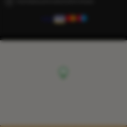
Gwarantujemy pełne bezpieczeństwo transakcji