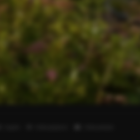
5 sypialni
4 łóżka pojedyncze
3 łóżka podwójne