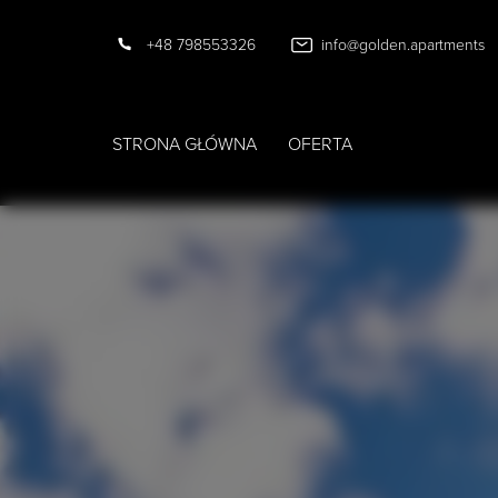
+48 798553326
info@golden.apartments
STRONA GŁÓWNA
OFERTA