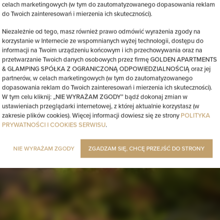
celach marketingowych (w tym do zautomatyzowanego dopasowania reklam
do Twoich zainteresowań i mierzenia ich skuteczności).
Niezależnie od tego, masz również prawo odmówić wyrażenia zgody na
korzystanie w Internecie ze wspomnianych wyżej technologii, dostępu do
informacji na Twoim urządzeniu końcowym i ich przechowywania oraz na
przetwarzanie Twoich danych osobowych przez firmę GOLDEN APARTMENTS
& GLAMPING SPÓŁKA Z OGRANICZONĄ ODPOWIEDZIALNOŚCIĄ oraz jej
partnerów, w celach marketingowych (w tym do zautomatyzowanego
dopasowania reklam do Twoich zainteresowań i mierzenia ich skuteczności).
W tym celu kliknij: „NIE WYRAŻAM ZGODY” bądź dokonaj zmian w
ustawieniach przeglądarki internetowej, z której aktualnie korzystasz (w
zakresie plików cookies). Więcej informacji dowiesz się ze strony
POLITYKA
PRYWATNOŚCI I COOKIES SERWISU
.
NIE WYRAŻAM ZGODY
ZGADZAM SIĘ, CHCĘ PRZEJŚĆ DO STRONY