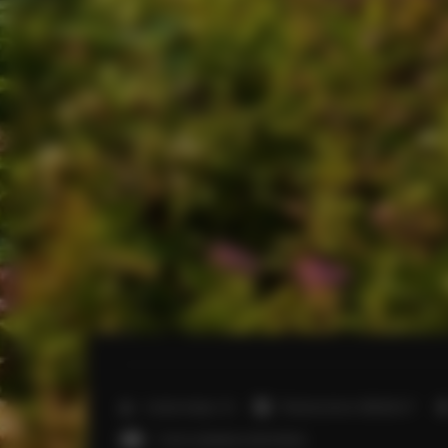
2
Liczba miejsc:
12
Powierzchnia:
300,00 m
1 sofa rozkładana (Sofa Bed)