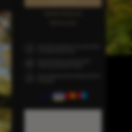
Zarezerwuj teraz
Sprawdź dostępność
Zobacz cennik
Gwarancja najniższej ceny pokoi tylko
na naszej stronie www
Natychmiastowe potwierdzenie
rezerwacji (płatność online)
Gwarantujemy pełne bezpieczeństwo
transakcji