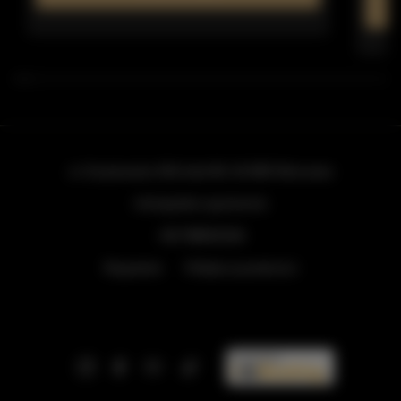
ul. Grzybowska 43A lokal 84
, 00-855 Warszawa
info@golden.apartments
+48 798553326
Regulamin
Polityka prywatności