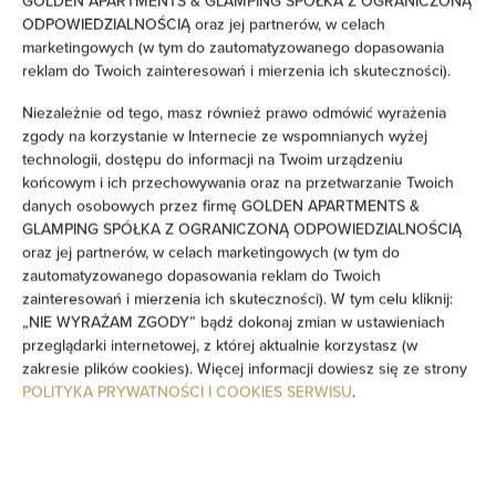
GOLDEN APARTMENTS & GLAMPING SPÓŁKA Z OGRANICZONĄ
ODPOWIEDZIALNOŚCIĄ oraz jej partnerów, w celach
Żelazko
marketingowych (w tym do zautomatyzowanego dopasowania
reklam do Twoich zainteresowań i mierzenia ich skuteczności).
Wieszak na ubrania
Niezależnie od tego, masz również prawo odmówić wyrażenia
zgody na korzystanie w Internecie ze wspomnianych wyżej
Suszarka na ubrania
technologii, dostępu do informacji na Twoim urządzeniu
końcowym i ich przechowywania oraz na przetwarzanie Twoich
Rozkładana sofa
danych osobowych przez firmę GOLDEN APARTMENTS &
GLAMPING SPÓŁKA Z OGRANICZONĄ ODPOWIEDZIALNOŚCIĄ
oraz jej partnerów, w celach marketingowych (w tym do
Szafa / garderoba
zautomatyzowanego dopasowania reklam do Twoich
zainteresowań i mierzenia ich skuteczności). W tym celu kliknij:
Pralka
„NIE WYRAŻAM ZGODY” bądź dokonaj zmian w ustawieniach
przeglądarki internetowej, z której aktualnie korzystasz (w
zakresie plików cookies). Więcej informacji dowiesz się ze strony
Prywatna łazienka
POLITYKA PRYWATNOŚCI I COOKIES SERWISU
.
Telewizor
Stół