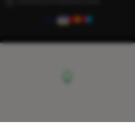
Gwarantujemy pełne bezpieczeństwo transakcji