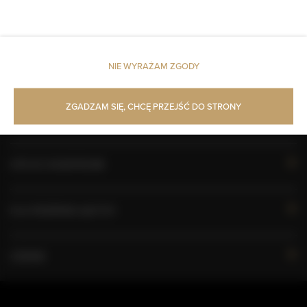
KALENDARZ DOSTĘPNOŚCI
NIE WYRAŻAM ZGODY
WŁAŚCIWOŚCI POKOJU
ZGADZAM SIĘ, CHCĘ PRZEJŚĆ DO STRONY
ZASADY I OPŁATY
OPCJE DODATKOWE
DLA REZERWUJĄCYCH
CENNIK