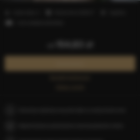
2
Liczba miejsc:
2
Powierzchnia:
20,00 m
1 sypialnia
1 sofa rozkładana (Sofa Bed)
154,83 zł
od
Zarezerwuj teraz
Sprawdź dostępność
Zobacz cennik
Gwarancja najniższej ceny pokoi tylko na naszej stronie www
Natychmiastowe potwierdzenie rezerwacji (płatność online)