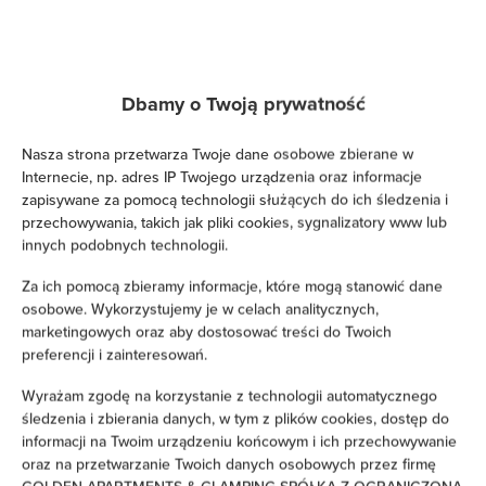
Zobacz na mapie
Zarezerwuj teraz
Dbamy o Twoją prywatność
Nasza strona przetwarza Twoje dane osobowe zbierane w
Udogodnienia
Internecie, np. adres IP Twojego urządzenia oraz informacje
zapisywane za pomocą technologii służących do ich śledzenia i
przechowywania, takich jak pliki cookies, sygnalizatory www lub
Klimatyzacja
innych podobnych technologii.
Za ich pomocą zbieramy informacje, które mogą stanowić dane
Kuchnia
osobowe. Wykorzystujemy je w celach analitycznych,
marketingowych oraz aby dostosować treści do Twoich
Lodówka
preferencji i zainteresowań.
Wyrażam zgodę na korzystanie z technologii automatycznego
Prysznic
śledzenia i zbierania danych, w tym z plików cookies, dostęp do
informacji na Twoim urządzeniu końcowym i ich przechowywanie
Suszarka do włosów
oraz na przetwarzanie Twoich danych osobowych przez firmę