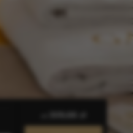
309,66 zł
od