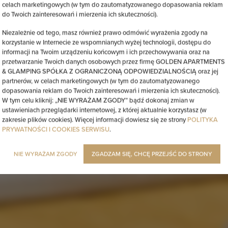
celach marketingowych (w tym do zautomatyzowanego dopasowania reklam
do Twoich zainteresowań i mierzenia ich skuteczności).
Niezależnie od tego, masz również prawo odmówić wyrażenia zgody na
korzystanie w Internecie ze wspomnianych wyżej technologii, dostępu do
informacji na Twoim urządzeniu końcowym i ich przechowywania oraz na
przetwarzanie Twoich danych osobowych przez firmę GOLDEN APARTMENTS
& GLAMPING SPÓŁKA Z OGRANICZONĄ ODPOWIEDZIALNOŚCIĄ oraz jej
partnerów, w celach marketingowych (w tym do zautomatyzowanego
dopasowania reklam do Twoich zainteresowań i mierzenia ich skuteczności).
W tym celu kliknij: „NIE WYRAŻAM ZGODY” bądź dokonaj zmian w
ustawieniach przeglądarki internetowej, z której aktualnie korzystasz (w
zakresie plików cookies). Więcej informacji dowiesz się ze strony
POLITYKA
PRYWATNOŚCI I COOKIES SERWISU
.
NIE WYRAŻAM ZGODY
ZGADZAM SIĘ, CHCĘ PRZEJŚĆ DO STRONY