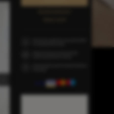
Zarezerwuj teraz
Sprawdź dostępność
Zobacz cennik
Gwarancja najniższej ceny pokoi tylko
na naszej stronie www
Natychmiastowe potwierdzenie
rezerwacji (płatność online)
Gwarantujemy pełne bezpieczeństwo
transakcji