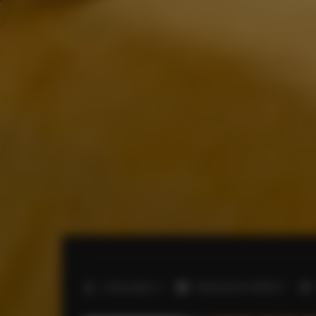
2
Liczba miejsc:
2
Powierzchnia:
35,00 m