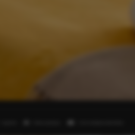
1 sypialnia
1 łóżko podwójne
1 sofa rozkładana (Sofa Bed)