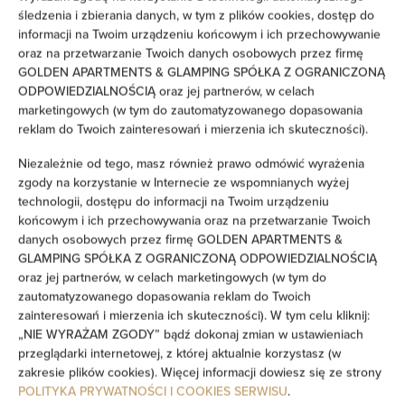
śledzenia i zbierania danych, w tym z plików cookies, dostęp do
Żelazko
informacji na Twoim urządzeniu końcowym i ich przechowywanie
oraz na przetwarzanie Twoich danych osobowych przez firmę
Łóżka / łóżeczka dla dzieci
GOLDEN APARTMENTS & GLAMPING SPÓŁKA Z OGRANICZONĄ
ODPOWIEDZIALNOŚCIĄ oraz jej partnerów, w celach
marketingowych (w tym do zautomatyzowanego dopasowania
Wieszak na ubrania
reklam do Twoich zainteresowań i mierzenia ich skuteczności).
Niezależnie od tego, masz również prawo odmówić wyrażenia
Suszarka na ubrania
zgody na korzystanie w Internecie ze wspomnianych wyżej
technologii, dostępu do informacji na Twoim urządzeniu
Rozkładana sofa
końcowym i ich przechowywania oraz na przetwarzanie Twoich
danych osobowych przez firmę GOLDEN APARTMENTS &
Szafa / garderoba
GLAMPING SPÓŁKA Z OGRANICZONĄ ODPOWIEDZIALNOŚCIĄ
oraz jej partnerów, w celach marketingowych (w tym do
zautomatyzowanego dopasowania reklam do Twoich
Pralka
zainteresowań i mierzenia ich skuteczności). W tym celu kliknij:
„NIE WYRAŻAM ZGODY” bądź dokonaj zmian w ustawieniach
Środki czystości
przeglądarki internetowej, z której aktualnie korzystasz (w
zakresie plików cookies). Więcej informacji dowiesz się ze strony
POLITYKA PRYWATNOŚCI I COOKIES SERWISU
.
Prywatna łazienka