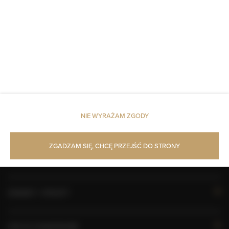
Mydło
Papier toaletowy
Parking
Zwierzęta dozwolone
NIE WYRAŻAM ZGODY
KALENDARZ DOSTĘPNOŚCI
ZGADZAM SIĘ, CHCĘ PRZEJŚĆ DO STRONY
WŁAŚCIWOŚCI POKOJU
ZASADY I OPŁATY
OPCJE DODATKOWE