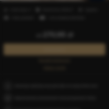
2
Liczba miejsc:
4
Powierzchnia:
35,00 m
1 sypialnia
1 łóżko podwójne
1 sofa rozkładana (Sofa Bed)
270,95 zł
od
Zarezerwuj teraz
Sprawdź dostępność
Zobacz cennik
Gwarancja najniższej ceny pokoi tylko na naszej stronie www
Natychmiastowe potwierdzenie rezerwacji (płatność online)