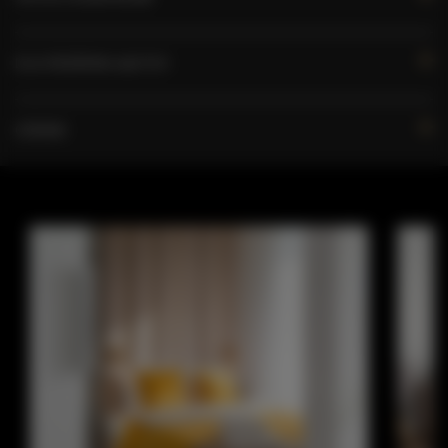
DLA REZERWUJĄCYCH
CENNIK