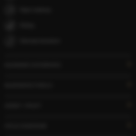
Papier toaletowy
Parking
Zwierzęta dozwolone
KALENDARZ DOSTĘPNOŚCI
WŁAŚCIWOŚCI POKOJU
ZASADY I OPŁATY
OPCJE DODATKOWE