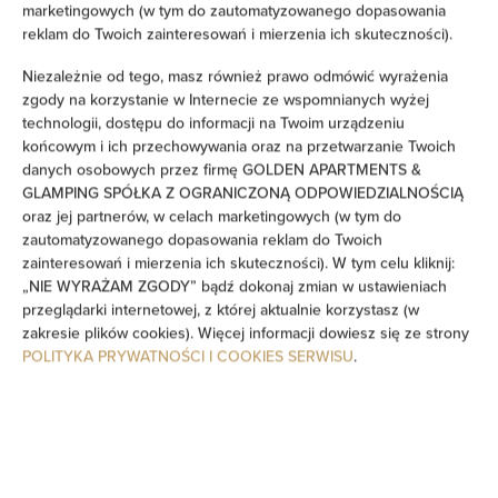
marketingowych (w tym do zautomatyzowanego dopasowania
reklam do Twoich zainteresowań i mierzenia ich skuteczności).
Sofa
Niezależnie od tego, masz również prawo odmówić wyrażenia
zgody na korzystanie w Internecie ze wspomnianych wyżej
Dźwiękoszczelność
technologii, dostępu do informacji na Twoim urządzeniu
końcowym i ich przechowywania oraz na przetwarzanie Twoich
Część wypoczynkowa
danych osobowych przez firmę GOLDEN APARTMENTS &
GLAMPING SPÓŁKA Z OGRANICZONĄ ODPOWIEDZIALNOŚCIĄ
Pralka
oraz jej partnerów, w celach marketingowych (w tym do
zautomatyzowanego dopasowania reklam do Twoich
zainteresowań i mierzenia ich skuteczności). W tym celu kliknij:
Środki czystości
„NIE WYRAŻAM ZGODY” bądź dokonaj zmian w ustawieniach
przeglądarki internetowej, z której aktualnie korzystasz (w
Prywatna łazienka
zakresie plików cookies). Więcej informacji dowiesz się ze strony
POLITYKA PRYWATNOŚCI I COOKIES SERWISU
.
Wanna lub prysznic
Telewizor z płaskim ekranem
Telewizor