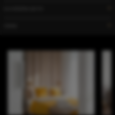
DLA REZERWUJĄCYCH
CENNIK