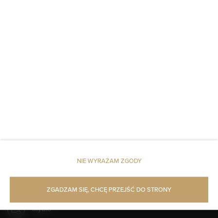
Winda
Czujnik dymu
Dostęp do kluczy
Czujnik tlenku węgla
Pościel
Dojazd windą na wyższe piętra
Dojście na wyższe piętra tylko schodami
NIE WYRAŻAM ZGODY
Szampon
ZGADZAM SIĘ, CHCĘ PRZEJŚĆ DO STRONY
Mydło