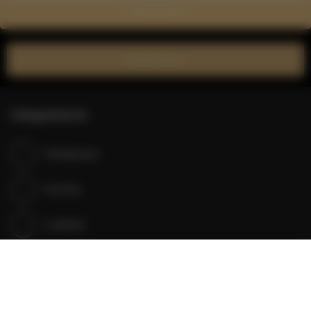
Zobacz na mapie
Zarezerwuj teraz
Udogodnienia
Klimatyzacja
Kuchnia
Lodówka
Prysznic
Telewizja kablowa