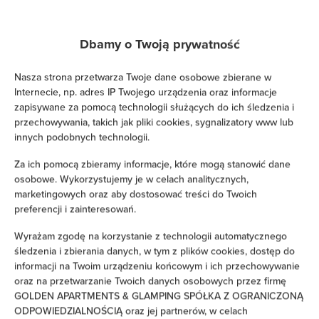
Telewizja satelitarna
Dbamy o Twoją prywatność
Suszarka do włosów
Nasza strona przetwarza Twoje dane osobowe zbierane w
Internecie, np. adres IP Twojego urządzenia oraz informacje
Żelazko
zapisywane za pomocą technologii służących do ich śledzenia i
przechowywania, takich jak pliki cookies, sygnalizatory www lub
Łóżka / łóżeczka dla dzieci
innych podobnych technologii.
Za ich pomocą zbieramy informacje, które mogą stanowić dane
Wieszak na ubrania
osobowe. Wykorzystujemy je w celach analitycznych,
marketingowych oraz aby dostosować treści do Twoich
Suszarka na ubrania
preferencji i zainteresowań.
Wyrażam zgodę na korzystanie z technologii automatycznego
Rozkładana sofa
śledzenia i zbierania danych, w tym z plików cookies, dostęp do
informacji na Twoim urządzeniu końcowym i ich przechowywanie
Szafa / garderoba
oraz na przetwarzanie Twoich danych osobowych przez firmę
GOLDEN APARTMENTS & GLAMPING SPÓŁKA Z OGRANICZONĄ
Sprzęt do prasowania
ODPOWIEDZIALNOŚCIĄ oraz jej partnerów, w celach