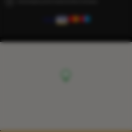
Gwarantujemy pełne bezpieczeństwo transakcji