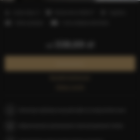
2
Liczba miejsc:
4
Powierzchnia:
40,00 m
1 sypialnia
1 łóżko podwójne
1 sofa rozkładana (Sofa Bed)
338,69 zł
od
Zarezerwuj teraz
Sprawdź dostępność
Zobacz cennik
Gwarancja najniższej ceny pokoi tylko na naszej stronie www
Natychmiastowe potwierdzenie rezerwacji (płatność online)