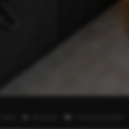
1 sypialnia
1 łóżko podwójne
1 sofa jednoosobowa (Sofa Bed)