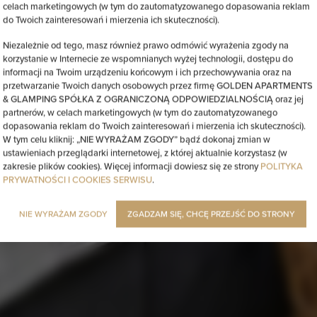
celach marketingowych (w tym do zautomatyzowanego dopasowania reklam
do Twoich zainteresowań i mierzenia ich skuteczności).
Niezależnie od tego, masz również prawo odmówić wyrażenia zgody na
korzystanie w Internecie ze wspomnianych wyżej technologii, dostępu do
informacji na Twoim urządzeniu końcowym i ich przechowywania oraz na
przetwarzanie Twoich danych osobowych przez firmę GOLDEN APARTMENTS
& GLAMPING SPÓŁKA Z OGRANICZONĄ ODPOWIEDZIALNOŚCIĄ oraz jej
partnerów, w celach marketingowych (w tym do zautomatyzowanego
dopasowania reklam do Twoich zainteresowań i mierzenia ich skuteczności).
W tym celu kliknij: „NIE WYRAŻAM ZGODY” bądź dokonaj zmian w
ustawieniach przeglądarki internetowej, z której aktualnie korzystasz (w
zakresie plików cookies). Więcej informacji dowiesz się ze strony
POLITYKA
PRYWATNOŚCI I COOKIES SERWISU
.
NIE WYRAŻAM ZGODY
ZGADZAM SIĘ, CHCĘ PRZEJŚĆ DO STRONY