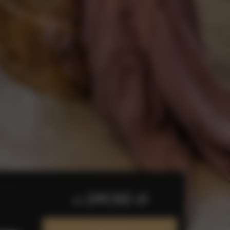
241,92 zł
od