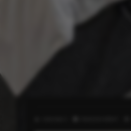
2
Liczba miejsc:
3
Powierzchnia:
30,00 m