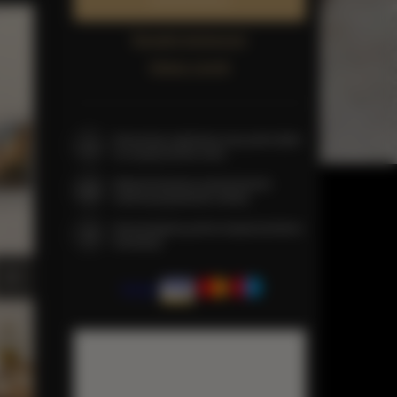
Zarezerwuj teraz
Sprawdź dostępność
Zobacz cennik
Gwarancja najniższej ceny pokoi tylko
na naszej stronie www
Natychmiastowe potwierdzenie
rezerwacji (płatność online)
Gwarantujemy pełne bezpieczeństwo
transakcji