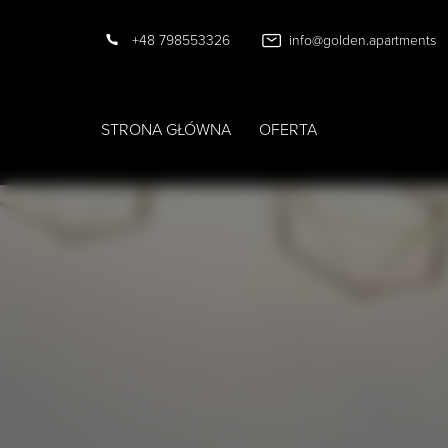
+48 798553326
info@golden.apartments
STRONA GŁÓWNA
OFERTA