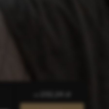
232,24 zł
od