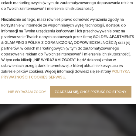
celach marketingowych (w tym do zautomatyzowanego dopasowania reklam
do Twoich zainteresowań i mierzenia ich skuteczności).
Niezależnie od tego, masz również prawo odmówić wyrażenia zgody na
korzystanie w Internecie ze wspomnianych wyżej technologii, dostępu do
informacji na Twoim urządzeniu końcowym i ich przechowywania oraz na
przetwarzanie Twoich danych osobowych przez firmę GOLDEN APARTMENTS
& GLAMPING SPÓŁKA Z OGRANICZONĄ ODPOWIEDZIALNOŚCIĄ oraz jej
partnerów, w celach marketingowych (w tym do zautomatyzowanego
dopasowania reklam do Twoich zainteresowań i mierzenia ich skuteczności).
W tym celu kliknij: „NIE WYRAŻAM ZGODY” bądź dokonaj zmian w
ustawieniach przeglądarki internetowej, z której aktualnie korzystasz (w
zakresie plików cookies). Więcej informacji dowiesz się ze strony
POLITYKA
PRYWATNOŚCI I COOKIES SERWISU
.
NIE WYRAŻAM ZGODY
ZGADZAM SIĘ, CHCĘ PRZEJŚĆ DO STRONY