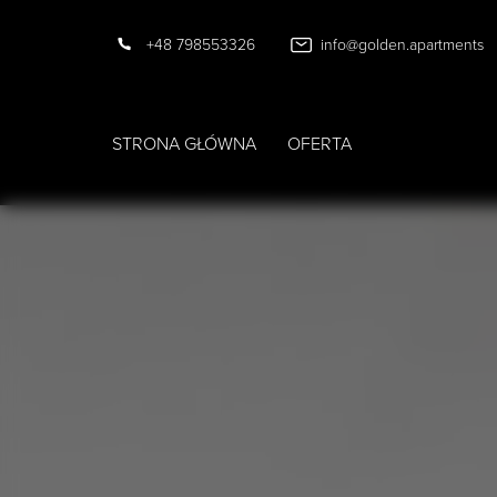
+48 798553326
info@golden.apartments
STRONA GŁÓWNA
OFERTA