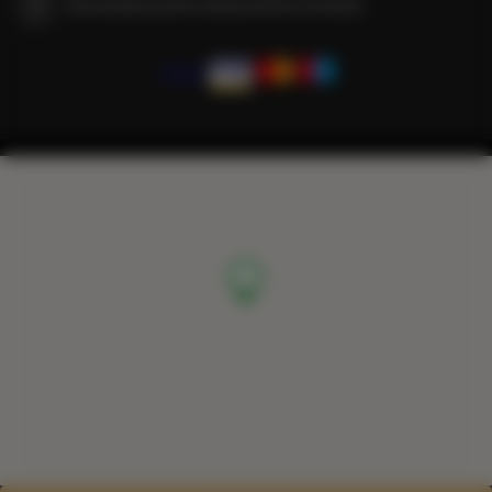
Gwarantujemy pełne bezpieczeństwo transakcji