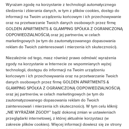
Wyrażam zgodę na korzystanie z technologii automatycznego
Żelazko
śledzenia i zbierania danych, w tym z plików cookies, dostęp do
informacji na Twoim urządzeniu końcowym i ich przechowywanie
oraz na przetwarzanie Twoich danych osobowych przez firmę
Wieszak na ubrania
GOLDEN APARTMENTS & GLAMPING SPÓŁKA Z OGRANICZONĄ
ODPOWIEDZIALNOŚCIĄ oraz jej partnerów, w celach
Suszarka na ubrania
marketingowych (w tym do zautomatyzowanego dopasowania
reklam do Twoich zainteresowań i mierzenia ich skuteczności).
Rozkładana sofa
Niezależnie od tego, masz również prawo odmówić wyrażenia
zgody na korzystanie w Internecie ze wspomnianych wyżej
Sofa
technologii, dostępu do informacji na Twoim urządzeniu
końcowym i ich przechowywania oraz na przetwarzanie Twoich
Pralka
danych osobowych przez firmę GOLDEN APARTMENTS &
GLAMPING SPÓŁKA Z OGRANICZONĄ ODPOWIEDZIALNOŚCIĄ
oraz jej partnerów, w celach marketingowych (w tym do
Prywatna łazienka
zautomatyzowanego dopasowania reklam do Twoich
zainteresowań i mierzenia ich skuteczności). W tym celu kliknij:
Wanna lub prysznic
„NIE WYRAŻAM ZGODY” bądź dokonaj zmian w ustawieniach
przeglądarki internetowej, z której aktualnie korzystasz (w
zakresie plików cookies). Więcej informacji dowiesz się ze strony
Telewizor