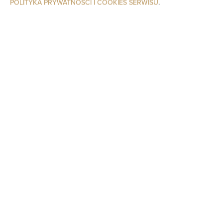
POLITYKA PRYWATNOŚCI I COOKIES SERWISU
.
Stół
Kieliszki do wina
Płyta kuchenna
Zmywarka
Czajnik elektryczny
Aneks kuchenny
Przybory kuchenne
Zestaw do przygotowywania kawy i herbaty
Ręczniki