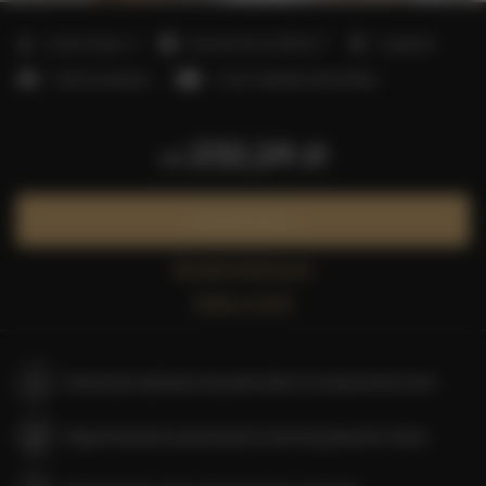
2
Liczba miejsc:
4
Powierzchnia:
40,00 m
1 sypialnia
1 łóżko podwójne
1 sofa rozkładana (Sofa Bed)
232,24 zł
od
Zarezerwuj teraz
Sprawdź dostępność
Zobacz cennik
Gwarancja najniższej ceny pokoi tylko na naszej stronie www
Natychmiastowe potwierdzenie rezerwacji (płatność online)