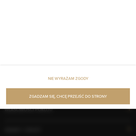
Zwierzęta dozwolone
Zwierzęta dozwolone
Obiekt dla niepalących
Obiekt przyjazny dla dzieci
Bezpłatne Wi-Fi
NIE WYRAŻAM ZGODY
KALENDARZ DOSTĘPNOŚCI
ZGADZAM SIĘ, CHCĘ PRZEJŚĆ DO STRONY
WŁAŚCIWOŚCI POKOJU
ZASADY I OPŁATY