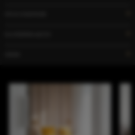
OPCJE DODATKOWE
DLA REZERWUJĄCYCH
CENNIK