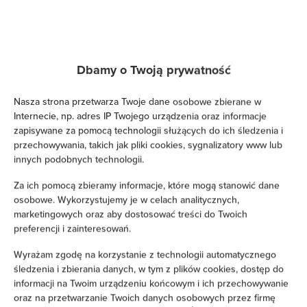
Żelazko
Łóżka / łóżeczka dla dzieci
Dbamy o Twoją prywatność
Wieszak na ubrania
Nasza strona przetwarza Twoje dane osobowe zbierane w
Internecie, np. adres IP Twojego urządzenia oraz informacje
Suszarka na ubrania
zapisywane za pomocą technologii służących do ich śledzenia i
przechowywania, takich jak pliki cookies, sygnalizatory www lub
innych podobnych technologii.
Rozkładana sofa
Za ich pomocą zbieramy informacje, które mogą stanowić dane
Szafa / garderoba
osobowe. Wykorzystujemy je w celach analitycznych,
marketingowych oraz aby dostosować treści do Twoich
preferencji i zainteresowań.
Sprzęt do prasowania
Wyrażam zgodę na korzystanie z technologii automatycznego
Sofa
śledzenia i zbierania danych, w tym z plików cookies, dostęp do
informacji na Twoim urządzeniu końcowym i ich przechowywanie
oraz na przetwarzanie Twoich danych osobowych przez firmę
Dźwiękoszczelność