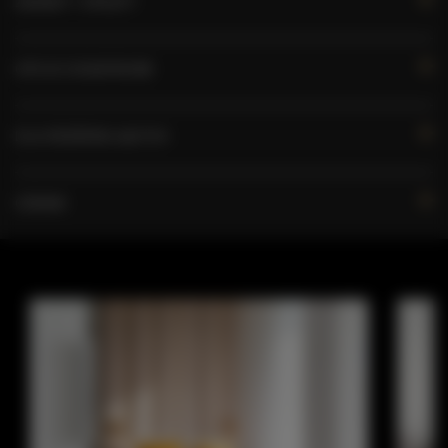
ZASADY I OPŁATY
OPCJE DODATKOWE
DLA REZERWUJĄCYCH
CENNIK