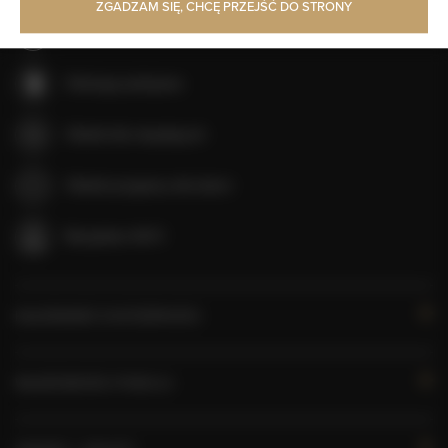
ZGADZAM SIĘ, CHCĘ PRZEJŚĆ DO STRONY
Zwierzęta dozwolone
Obsługa pokojowa
Obiekt dla niepalących
Obiekt przyjazny dla dzieci
Bezpłatne Wi-Fi
KALENDARZ DOSTĘPNOŚCI
WŁAŚCIWOŚCI POKOJU