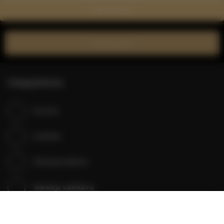
Zobacz na mapie
Zarezerwuj teraz
Udogodnienia
Kuchnia
Lodówka
Telewizja kablowa
Telewizja satelitarna
Suszarka do włosów