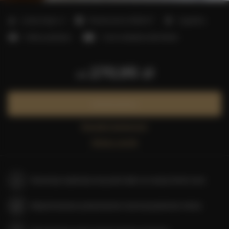
2
Liczba miejsc:
4
Powierzchnia:
45,00 m
1 sypialnia
1 łóżko podwójne
1 sofa rozkładana (Sofa Bed)
270,95 zł
od
Zarezerwuj teraz
Sprawdź dostępność
Zobacz cennik
Gwarancja najniższej ceny pokoi tylko na naszej stronie www
Natychmiastowe potwierdzenie rezerwacji (płatność online)