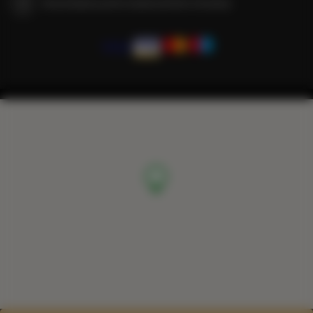
Gwarantujemy pełne bezpieczeństwo transakcji