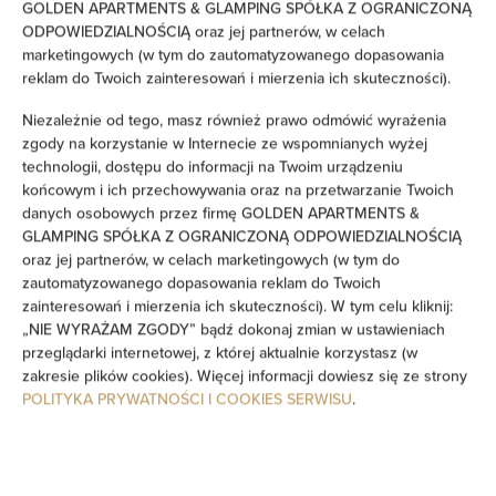
GOLDEN APARTMENTS & GLAMPING SPÓŁKA Z OGRANICZONĄ
ODPOWIEDZIALNOŚCIĄ oraz jej partnerów, w celach
Część wypoczynkowa
marketingowych (w tym do zautomatyzowanego dopasowania
reklam do Twoich zainteresowań i mierzenia ich skuteczności).
Pralka
Niezależnie od tego, masz również prawo odmówić wyrażenia
zgody na korzystanie w Internecie ze wspomnianych wyżej
Środki czystości
technologii, dostępu do informacji na Twoim urządzeniu
końcowym i ich przechowywania oraz na przetwarzanie Twoich
danych osobowych przez firmę GOLDEN APARTMENTS &
Prywatna łazienka
GLAMPING SPÓŁKA Z OGRANICZONĄ ODPOWIEDZIALNOŚCIĄ
oraz jej partnerów, w celach marketingowych (w tym do
Wanna
zautomatyzowanego dopasowania reklam do Twoich
zainteresowań i mierzenia ich skuteczności). W tym celu kliknij:
Wanna lub prysznic
„NIE WYRAŻAM ZGODY” bądź dokonaj zmian w ustawieniach
przeglądarki internetowej, z której aktualnie korzystasz (w
zakresie plików cookies). Więcej informacji dowiesz się ze strony
Telewizor z płaskim ekranem
POLITYKA PRYWATNOŚCI I COOKIES SERWISU
.
Telewizor
Część jadalna