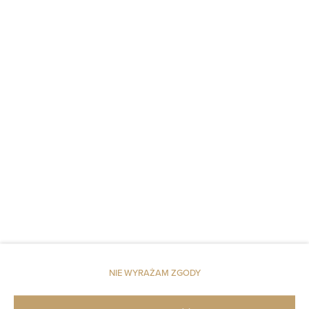
Dostęp do kluczy
Pościel
Dojazd windą na wyższe piętra
Szampon
Mydło
Papier toaletowy
Parking
Zwierzęta dozwolone
NIE WYRAŻAM ZGODY
Restauracja