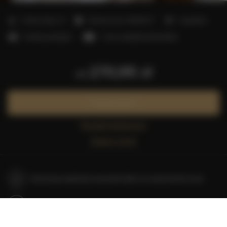
2
Liczba miejsc:
8
Powierzchnia:
100,00 m
3 sypialnie
3 łóżka podwójne
1 sofa rozkładana (Sofa Bed)
270,95 zł
od
Zarezerwuj teraz
Sprawdź dostępność
Zobacz cennik
Gwarancja najniższej ceny pokoi tylko na naszej stronie www
Natychmiastowe potwierdzenie rezerwacji (płatność online)