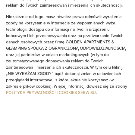
reklam do Twoich zainteresowań i mierzenia ich skuteczności).
Zobacz na mapie
Niezależnie od tego, masz również prawo odmówić wyrażenia
zgody na korzystanie w Internecie ze wspomnianych wyżej
Zarezerwuj teraz
technologii, dostępu do informacji na Twoim urządzeniu
końcowym i ich przechowywania oraz na przetwarzanie Twoich
danych osobowych przez firmę GOLDEN APARTMENTS &
GLAMPING SPÓŁKA Z OGRANICZONĄ ODPOWIEDZIALNOŚCIĄ
Udogodnienia
oraz jej partnerów, w celach marketingowych (w tym do
zautomatyzowanego dopasowania reklam do Twoich
Restauracja
zainteresowań i mierzenia ich skuteczności). W tym celu kliknij:
„NIE WYRAŻAM ZGODY” bądź dokonaj zmian w ustawieniach
przeglądarki internetowej, z której aktualnie korzystasz (w
Zwierzęta dozwolone
zakresie plików cookies). Więcej informacji dowiesz się ze strony
POLITYKA PRYWATNOŚCI I COOKIES SERWISU
.
Obsługa pokojowa
Obiekt dla niepalących
Obiekt przyjazny dla dzieci