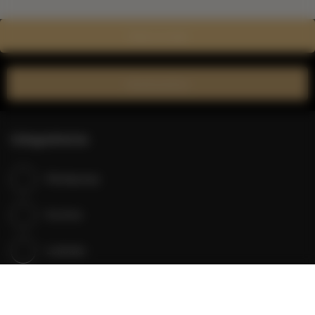
Zobacz na mapie
Zarezerwuj teraz
Udogodnienia
Klimatyzacja
Kuchnia
Lodówka
Prysznic