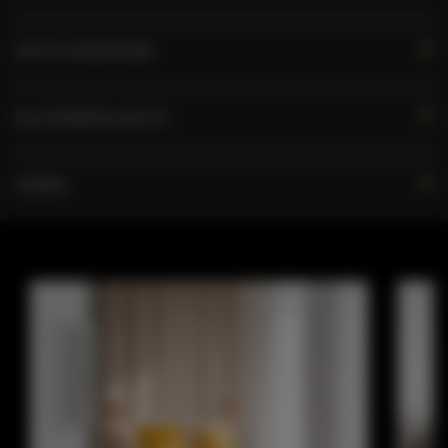
OPCJE DODATKOWE
DLA REZERWUJĄCYCH
CENNIK