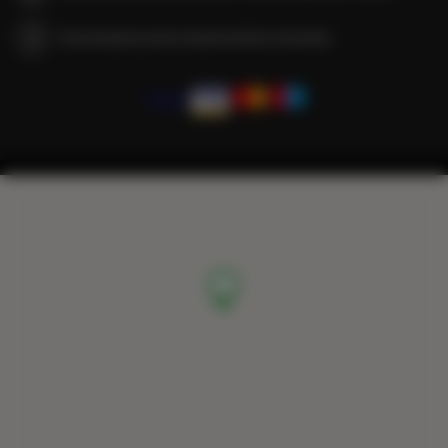
Gwarantujemy pełne bezpieczeństwo transakcji