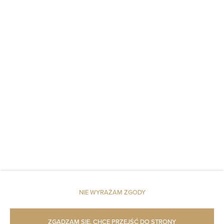
Poduszka syntetyczna
Winda
Czujnik dymu
Gaśnica
Dostęp do kluczy
Czujnik tlenku węgla
Pościel
Dojazd windą na wyższe piętra
NIE WYRAŻAM ZGODY
Dojście na wyższe piętra tylko schodami
ZGADZAM SIĘ, CHCĘ PRZEJŚĆ DO STRONY