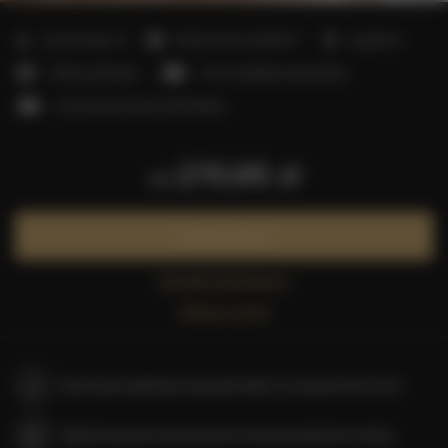
2
Liczba miejsc:
5
Powierzchnia:
40,00 m
1 sypialnia
1 łóżko podwójne
1 sofa rozkładana (Sofa Bed)
1 sofa jednoosobowa (Sofa Bed)
270,95 zł
od
Zarezerwuj teraz
Sprawdź dostępność
Zobacz cennik
Gwarancja najniższej ceny pokoi tylko na naszej stronie www
Natychmiastowe potwierdzenie rezerwacji (płatność online)