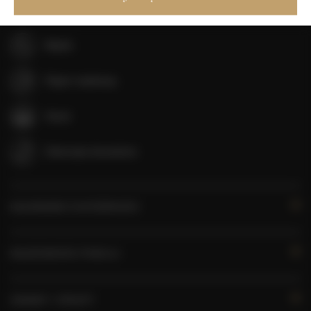
Szampon
Mydło
Papier toaletowy
Garaż
Zwierzęta dozwolone
KALENDARZ DOSTĘPNOŚCI
WŁAŚCIWOŚCI POKOJU
ZASADY I OPŁATY