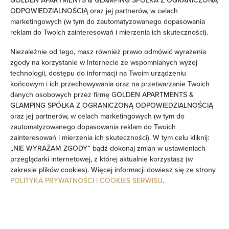
ODPOWIEDZIALNOŚCIĄ oraz jej partnerów, w celach
Sprzęt do prasowania
marketingowych (w tym do zautomatyzowanego dopasowania
reklam do Twoich zainteresowań i mierzenia ich skuteczności).
Sofa
Niezależnie od tego, masz również prawo odmówić wyrażenia
zgody na korzystanie w Internecie ze wspomnianych wyżej
Dźwiękoszczelność
technologii, dostępu do informacji na Twoim urządzeniu
końcowym i ich przechowywania oraz na przetwarzanie Twoich
Część wypoczynkowa
danych osobowych przez firmę GOLDEN APARTMENTS &
GLAMPING SPÓŁKA Z OGRANICZONĄ ODPOWIEDZIALNOŚCIĄ
Pralka
oraz jej partnerów, w celach marketingowych (w tym do
zautomatyzowanego dopasowania reklam do Twoich
zainteresowań i mierzenia ich skuteczności). W tym celu kliknij:
Środki czystości
„NIE WYRAŻAM ZGODY” bądź dokonaj zmian w ustawieniach
przeglądarki internetowej, z której aktualnie korzystasz (w
Prywatna łazienka
zakresie plików cookies). Więcej informacji dowiesz się ze strony
POLITYKA PRYWATNOŚCI I COOKIES SERWISU
.
Wanna lub prysznic
Telewizor z płaskim ekranem