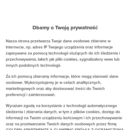
Telewizja kablowa
Telewizja satelitarna
Dbamy o Twoją prywatność
Suszarka do włosów
Nasza strona przetwarza Twoje dane osobowe zbierane w
Internecie, np. adres IP Twojego urządzenia oraz informacje
Żelazko
zapisywane za pomocą technologii służących do ich śledzenia i
przechowywania, takich jak pliki cookies, sygnalizatory www lub
Łóżka / łóżeczka dla dzieci
innych podobnych technologii.
Za ich pomocą zbieramy informacje, które mogą stanowić dane
Wieszak na ubrania
osobowe. Wykorzystujemy je w celach analitycznych,
marketingowych oraz aby dostosować treści do Twoich
Suszarka na ubrania
preferencji i zainteresowań.
Wyrażam zgodę na korzystanie z technologii automatycznego
Rozkładana sofa
śledzenia i zbierania danych, w tym z plików cookies, dostęp do
informacji na Twoim urządzeniu końcowym i ich przechowywanie
Szafa / garderoba
oraz na przetwarzanie Twoich danych osobowych przez firmę
GOLDEN APARTMENTS & GLAMPING SPÓŁKA Z OGRANICZONĄ