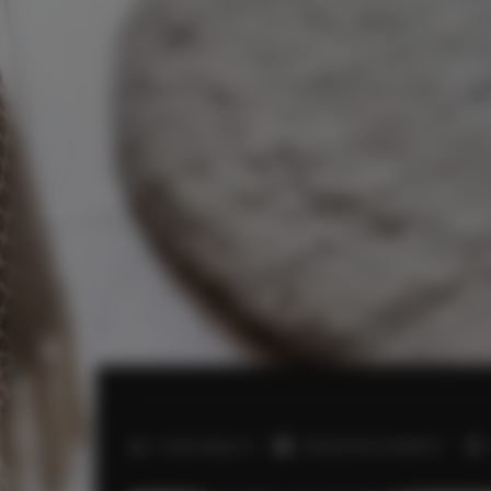
2
Liczba miejsc:
6
Powierzchnia:
40,00 m