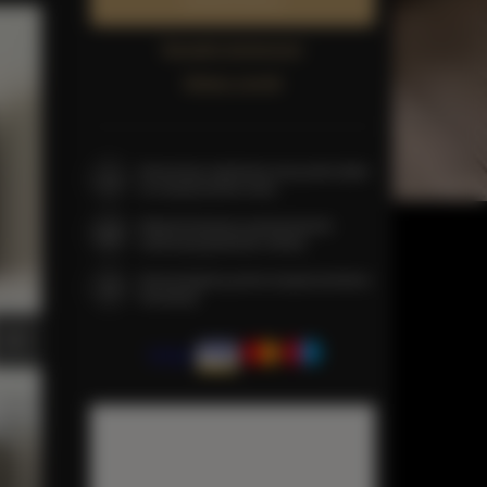
Zarezerwuj teraz
Sprawdź dostępność
Zobacz cennik
Gwarancja najniższej ceny pokoi tylko
na naszej stronie www
Natychmiastowe potwierdzenie
rezerwacji (płatność online)
Gwarantujemy pełne bezpieczeństwo
transakcji