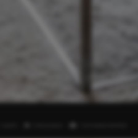
1 sypialnia
2 łóżka podwójne
1 sofa rozkładana (Sofa Bed)