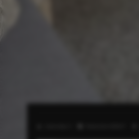
2
Liczba miejsc:
4
Powierzchnia:
45,00 m