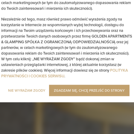
celach marketingowych (w tym do zautomatyzowanego dopasowania reklam
do Twoich zainteresowań i mierzenia ich skuteczności).
Niezależnie od tego, masz również prawo odmówić wyrażenia zgody na
korzystanie w Internecie ze wspomnianych wyżej technologii, dostępu do
informacji na Twoim urządzeniu końcowym i ich przechowywania oraz na
przetwarzanie Twoich danych osobowych przez firmę GOLDEN APARTMENTS
& GLAMPING SPÓŁKA Z OGRANICZONĄ ODPOWIEDZIALNOŚCIĄ oraz jej
partnerów, w celach marketingowych (w tym do zautomatyzowanego
dopasowania reklam do Twoich zainteresowań i mierzenia ich skuteczności).
W tym celu kliknij: „NIE WYRAŻAM ZGODY” bądź dokonaj zmian w
ustawieniach przeglądarki internetowej, z której aktualnie korzystasz (w
zakresie plików cookies). Więcej informacji dowiesz się ze strony
POLITYKA
PRYWATNOŚCI I COOKIES SERWISU
.
NIE WYRAŻAM ZGODY
ZGADZAM SIĘ, CHCĘ PRZEJŚĆ DO STRONY