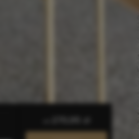
270,95 zł
od