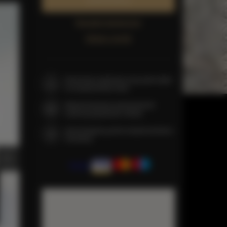
Zarezerwuj teraz
Sprawdź dostępność
Zobacz cennik
Gwarancja najniższej ceny pokoi tylko
na naszej stronie www
Natychmiastowe potwierdzenie
rezerwacji (płatność online)
Gwarantujemy pełne bezpieczeństwo
transakcji