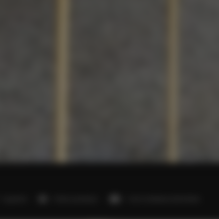
1 sypialnia
1 łóżko podwójne
1 sofa rozkładana (Sofa Bed)