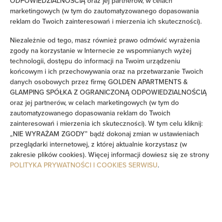
ODPOWIEDZIALNOŚCIĄ oraz jej partnerów, w celach
Sprzęt do prasowania
marketingowych (w tym do zautomatyzowanego dopasowania
reklam do Twoich zainteresowań i mierzenia ich skuteczności).
Sofa
Niezależnie od tego, masz również prawo odmówić wyrażenia
zgody na korzystanie w Internecie ze wspomnianych wyżej
Dźwiękoszczelność
technologii, dostępu do informacji na Twoim urządzeniu
końcowym i ich przechowywania oraz na przetwarzanie Twoich
danych osobowych przez firmę GOLDEN APARTMENTS &
Część wypoczynkowa
GLAMPING SPÓŁKA Z OGRANICZONĄ ODPOWIEDZIALNOŚCIĄ
oraz jej partnerów, w celach marketingowych (w tym do
Pralka
zautomatyzowanego dopasowania reklam do Twoich
zainteresowań i mierzenia ich skuteczności). W tym celu kliknij:
„NIE WYRAŻAM ZGODY” bądź dokonaj zmian w ustawieniach
Środki czystości
przeglądarki internetowej, z której aktualnie korzystasz (w
zakresie plików cookies). Więcej informacji dowiesz się ze strony
Prywatna łazienka
POLITYKA PRYWATNOŚCI I COOKIES SERWISU
.
Wanna lub prysznic
Telewizor z płaskim ekranem