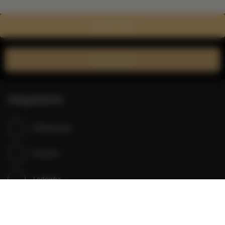
Zobacz na mapie
Zarezerwuj teraz
Udogodnienia
Klimatyzacja
Kuchnia
Lodówka
Prysznic