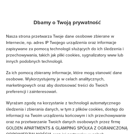
Telewizja kablowa
Telewizja satelitarna
Dbamy o Twoją prywatność
Suszarka do włosów
Nasza strona przetwarza Twoje dane osobowe zbierane w
Internecie, np. adres IP Twojego urządzenia oraz informacje
Żelazko
zapisywane za pomocą technologii służących do ich śledzenia i
przechowywania, takich jak pliki cookies, sygnalizatory www lub
innych podobnych technologii.
Łóżka / łóżeczka dla dzieci
Za ich pomocą zbieramy informacje, które mogą stanowić dane
osobowe. Wykorzystujemy je w celach analitycznych,
Wieszak na ubrania
marketingowych oraz aby dostosować treści do Twoich
preferencji i zainteresowań.
Suszarka na ubrania
Wyrażam zgodę na korzystanie z technologii automatycznego
śledzenia i zbierania danych, w tym z plików cookies, dostęp do
Rozkładana sofa
informacji na Twoim urządzeniu końcowym i ich przechowywanie
oraz na przetwarzanie Twoich danych osobowych przez firmę
Szafa / garderoba
GOLDEN APARTMENTS & GLAMPING SPÓŁKA Z OGRANICZONĄ