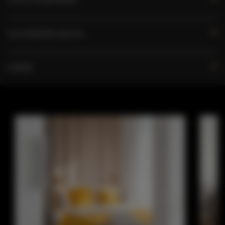
DLA REZERWUJĄCYCH
CENNIK