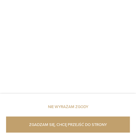
Poduszka syntetyczna
Winda
Czujnik dymu
Dostęp do kluczy
Czujnik tlenku węgla
Pościel
Dojazd windą na wyższe piętra
NIE WYRAŻAM ZGODY
Dojście na wyższe piętra tylko schodami
Szampon
ZGADZAM SIĘ, CHCĘ PRZEJŚĆ DO STRONY