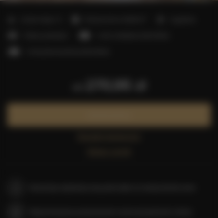
2
Liczba miejsc:
5
Powierzchnia:
40,00 m
1 sypialnia
1 łóżko podwójne
1 sofa rozkładana (Sofa Bed)
1 sofa jednoosobowa (Sofa Bed)
270,95 zł
od
Zarezerwuj teraz
Sprawdź dostępność
Zobacz cennik
Gwarancja najniższej ceny pokoi tylko na naszej stronie www
Natychmiastowe potwierdzenie rezerwacji (płatność online)