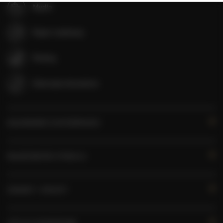
Mydło
Papier toaletowy
Parking
Zwierzęta dozwolone
KALENDARZ DOSTĘPNOŚCI
WŁAŚCIWOŚCI POKOJU
ZASADY I OPŁATY
OPCJE DODATKOWE