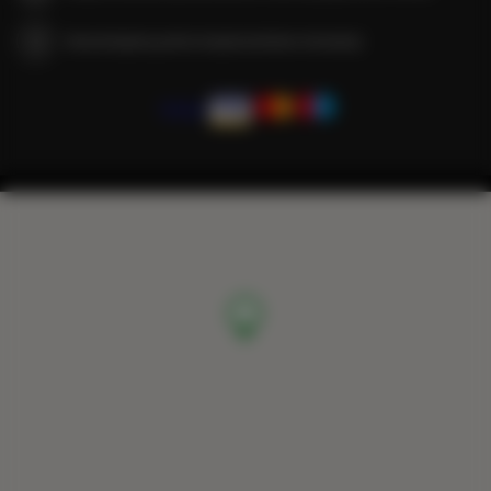
Gwarantujemy pełne bezpieczeństwo transakcji