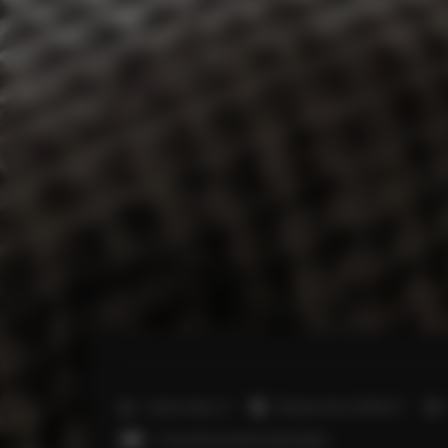
2
Liczba miejsc:
5
Powierzchnia:
40,00 m
1 sofa jednoosobowa (Sofa Bed)