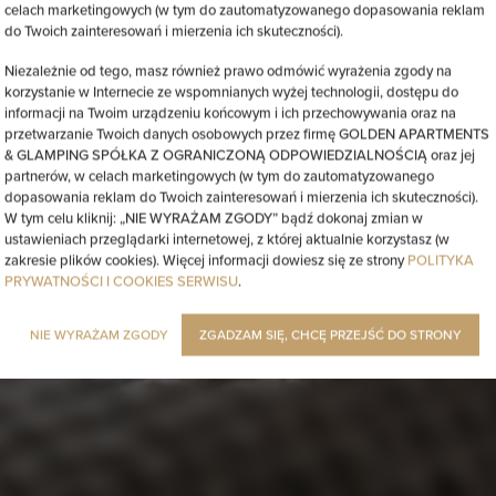
celach marketingowych (w tym do zautomatyzowanego dopasowania reklam
do Twoich zainteresowań i mierzenia ich skuteczności).
Niezależnie od tego, masz również prawo odmówić wyrażenia zgody na
korzystanie w Internecie ze wspomnianych wyżej technologii, dostępu do
informacji na Twoim urządzeniu końcowym i ich przechowywania oraz na
przetwarzanie Twoich danych osobowych przez firmę GOLDEN APARTMENTS
& GLAMPING SPÓŁKA Z OGRANICZONĄ ODPOWIEDZIALNOŚCIĄ oraz jej
partnerów, w celach marketingowych (w tym do zautomatyzowanego
dopasowania reklam do Twoich zainteresowań i mierzenia ich skuteczności).
W tym celu kliknij: „NIE WYRAŻAM ZGODY” bądź dokonaj zmian w
ustawieniach przeglądarki internetowej, z której aktualnie korzystasz (w
zakresie plików cookies). Więcej informacji dowiesz się ze strony
POLITYKA
PRYWATNOŚCI I COOKIES SERWISU
.
NIE WYRAŻAM ZGODY
ZGADZAM SIĘ, CHCĘ PRZEJŚĆ DO STRONY