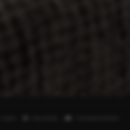
1 sypialnia
1 łóżko podwójne
1 sofa rozkładana (Sofa Bed)