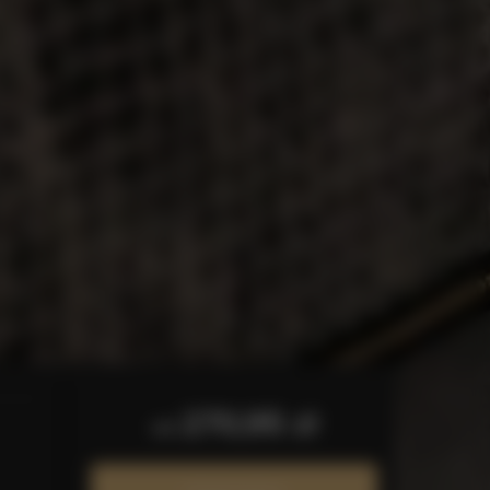
270,95 zł
od