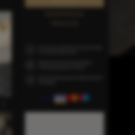
Zarezerwuj teraz
Sprawdź dostępność
Zobacz cennik
Gwarancja najniższej ceny pokoi tylko
na naszej stronie www
Natychmiastowe potwierdzenie
rezerwacji (płatność online)
Gwarantujemy pełne bezpieczeństwo
transakcji