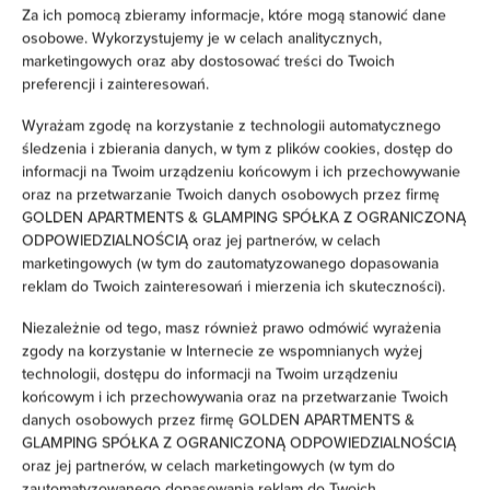
Za ich pomocą zbieramy informacje, które mogą stanowić dane
Żelazko
osobowe. Wykorzystujemy je w celach analitycznych,
marketingowych oraz aby dostosować treści do Twoich
preferencji i zainteresowań.
Wieszak na ubrania
Wyrażam zgodę na korzystanie z technologii automatycznego
Suszarka na ubrania
śledzenia i zbierania danych, w tym z plików cookies, dostęp do
informacji na Twoim urządzeniu końcowym i ich przechowywanie
oraz na przetwarzanie Twoich danych osobowych przez firmę
Rozkładana sofa
GOLDEN APARTMENTS & GLAMPING SPÓŁKA Z OGRANICZONĄ
ODPOWIEDZIALNOŚCIĄ oraz jej partnerów, w celach
Szafa / garderoba
marketingowych (w tym do zautomatyzowanego dopasowania
reklam do Twoich zainteresowań i mierzenia ich skuteczności).
Sprzęt do prasowania
Niezależnie od tego, masz również prawo odmówić wyrażenia
zgody na korzystanie w Internecie ze wspomnianych wyżej
Sofa
technologii, dostępu do informacji na Twoim urządzeniu
końcowym i ich przechowywania oraz na przetwarzanie Twoich
danych osobowych przez firmę GOLDEN APARTMENTS &
Dźwiękoszczelność
GLAMPING SPÓŁKA Z OGRANICZONĄ ODPOWIEDZIALNOŚCIĄ
oraz jej partnerów, w celach marketingowych (w tym do
Pralka
zautomatyzowanego dopasowania reklam do Twoich