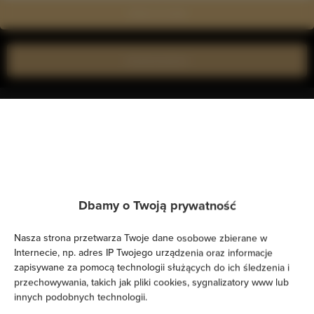
Zobacz na mapie
Zarezerwuj teraz
Udogodnienia
Kuchnia
Lodówka
Dbamy o Twoją prywatność
Prysznic
Nasza strona przetwarza Twoje dane osobowe zbierane w
Internecie, np. adres IP Twojego urządzenia oraz informacje
Telewizja kablowa
zapisywane za pomocą technologii służących do ich śledzenia i
przechowywania, takich jak pliki cookies, sygnalizatory www lub
innych podobnych technologii.
Suszarka do włosów