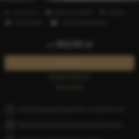
2
Liczba miejsc:
4
Powierzchnia:
40,00 m
1 sypialnia
1 łóżko podwójne
1 sofa rozkładana (Sofa Bed)
193,54 zł
od
Zarezerwuj teraz
Sprawdź dostępność
Zobacz cennik
Gwarancja najniższej ceny pokoi tylko na naszej stronie www
Natychmiastowe potwierdzenie rezerwacji (płatność online)