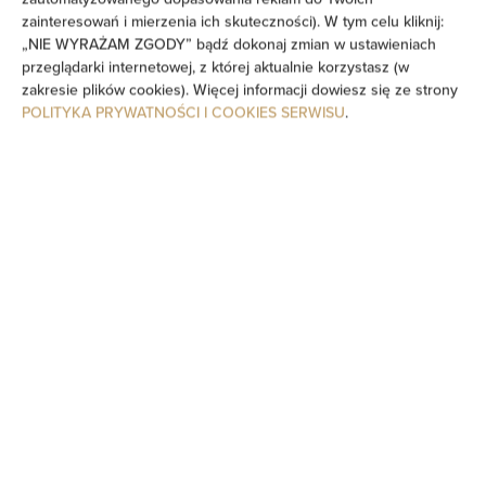
zainteresowań i mierzenia ich skuteczności). W tym celu kliknij:
Biurko
„NIE WYRAŻAM ZGODY” bądź dokonaj zmian w ustawieniach
przeglądarki internetowej, z której aktualnie korzystasz (w
zakresie plików cookies). Więcej informacji dowiesz się ze strony
Środki czystości
POLITYKA PRYWATNOŚCI I COOKIES SERWISU
.
Prywatna łazienka
Wanna lub prysznic
Telewizor z płaskim ekranem
Telewizor
Część jadalna
Stół
Płyta kuchenna