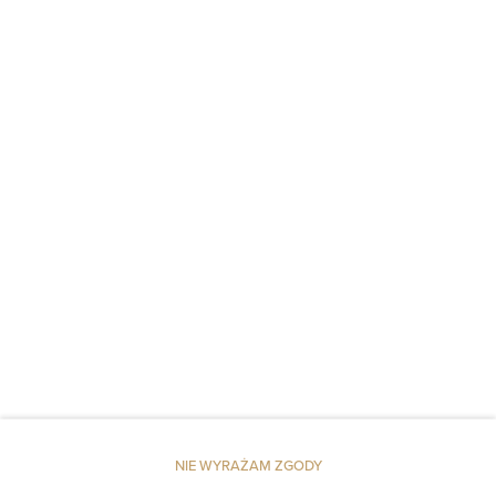
Widok na miasto
Gniazdko koło łóżka
Poduszka syntetyczna
Winda
Czujnik dymu
Dostęp do kluczy
Pościel
Dojazd windą na wyższe piętra
Dojście na wyższe piętra tylko schodami
NIE WYRAŻAM ZGODY