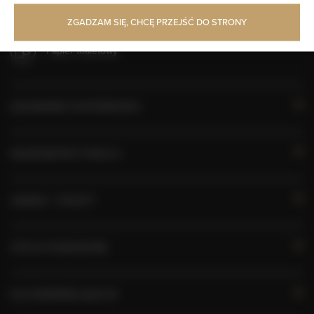
Kabina prysznicowa
ZGADZAM SIĘ, CHCĘ PRZEJŚĆ DO STRONY
Papier toaletowy
KALENDARZ DOSTĘPNOŚCI
WŁAŚCIWOŚCI POKOJU
ZASADY I OPŁATY
OPCJE DODATKOWE
DLA REZERWUJĄCYCH