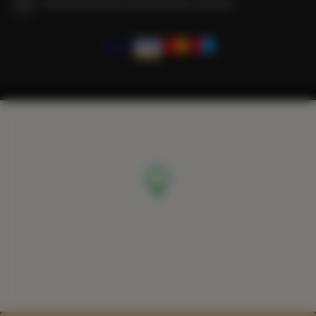
Gwarantujemy pełne bezpieczeństwo transakcji