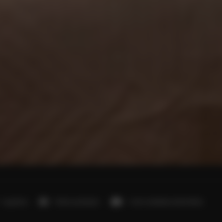
1 sypialnia
1 łóżko podwójne
1 sofa rozkładana (Sofa Bed)