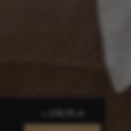
216,76 zł
od