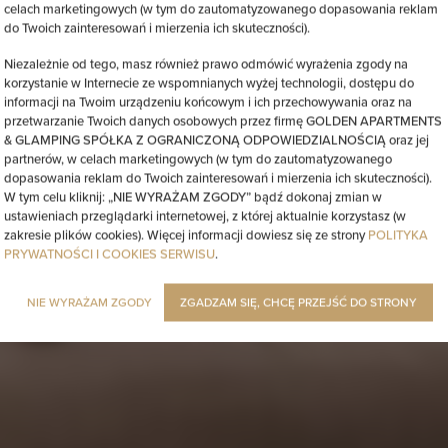
celach marketingowych (w tym do zautomatyzowanego dopasowania reklam
do Twoich zainteresowań i mierzenia ich skuteczności).
Niezależnie od tego, masz również prawo odmówić wyrażenia zgody na
korzystanie w Internecie ze wspomnianych wyżej technologii, dostępu do
informacji na Twoim urządzeniu końcowym i ich przechowywania oraz na
przetwarzanie Twoich danych osobowych przez firmę GOLDEN APARTMENTS
& GLAMPING SPÓŁKA Z OGRANICZONĄ ODPOWIEDZIALNOŚCIĄ oraz jej
partnerów, w celach marketingowych (w tym do zautomatyzowanego
dopasowania reklam do Twoich zainteresowań i mierzenia ich skuteczności).
W tym celu kliknij: „NIE WYRAŻAM ZGODY” bądź dokonaj zmian w
ustawieniach przeglądarki internetowej, z której aktualnie korzystasz (w
zakresie plików cookies). Więcej informacji dowiesz się ze strony
POLITYKA
PRYWATNOŚCI I COOKIES SERWISU
.
NIE WYRAŻAM ZGODY
ZGADZAM SIĘ, CHCĘ PRZEJŚĆ DO STRONY