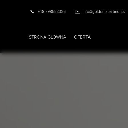
+48 798553326
info@golden.apartments
STRONA GŁÓWNA
OFERTA