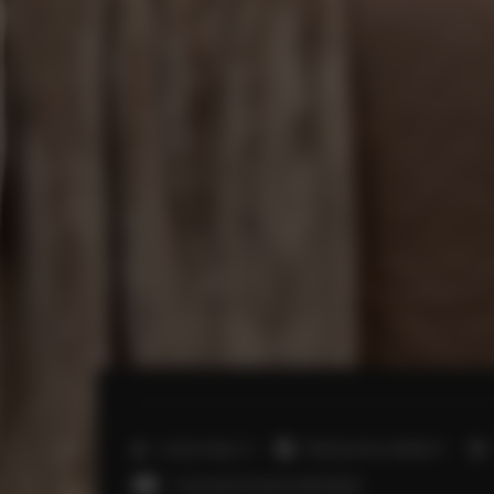
2
Liczba miejsc:
5
Powierzchnia:
40,00 m
1 sofa jednoosobowa (Sofa Bed)