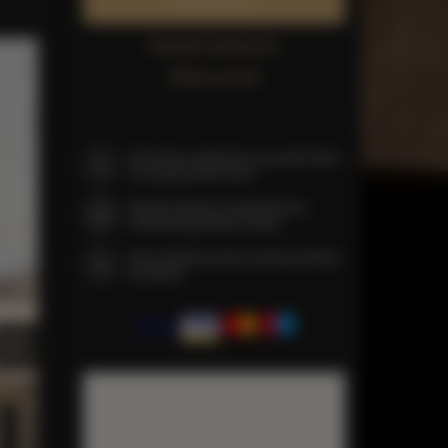
Zarezerwuj teraz
Sprawdź dostępność
Zobacz cennik
Gwarancja najniższej ceny pokoi tylko
na naszej stronie www
Natychmiastowe potwierdzenie
rezerwacji (płatność online)
Gwarantujemy pełne bezpieczeństwo
transakcji