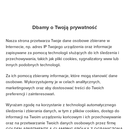
Telewizja kablowa
Telewizja satelitarna
Dbamy o Twoją prywatność
Suszarka do włosów
Nasza strona przetwarza Twoje dane osobowe zbierane w
Internecie, np. adres IP Twojego urządzenia oraz informacje
Żelazko
zapisywane za pomocą technologii służących do ich śledzenia i
przechowywania, takich jak pliki cookies, sygnalizatory www lub
Łóżka / łóżeczka dla dzieci
innych podobnych technologii.
Za ich pomocą zbieramy informacje, które mogą stanowić dane
Wieszak na ubrania
osobowe. Wykorzystujemy je w celach analitycznych,
marketingowych oraz aby dostosować treści do Twoich
Suszarka na ubrania
preferencji i zainteresowań.
Wyrażam zgodę na korzystanie z technologii automatycznego
Rozkładana sofa
śledzenia i zbierania danych, w tym z plików cookies, dostęp do
informacji na Twoim urządzeniu końcowym i ich przechowywanie
Szafa / garderoba
oraz na przetwarzanie Twoich danych osobowych przez firmę
GOLDEN APARTMENTS & GLAMPING SPÓŁKA Z OGRANICZONĄ