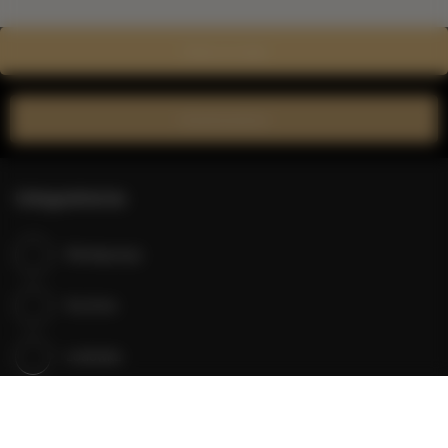
Zobacz na mapie
Zarezerwuj teraz
Udogodnienia
Klimatyzacja
Kuchnia
Lodówka
Prysznic