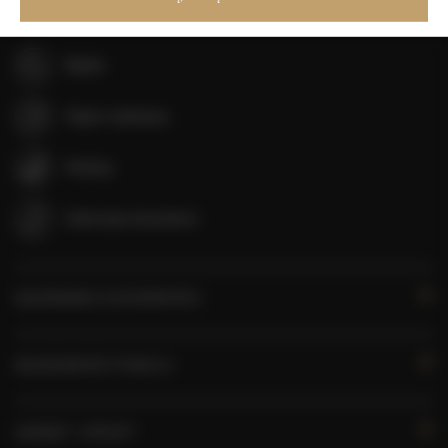
Szampon
Mydło
Papier toaletowy
Parking
Zwierzęta dozwolone
KALENDARZ DOSTĘPNOŚCI
WŁAŚCIWOŚCI POKOJU
ZASADY I OPŁATY