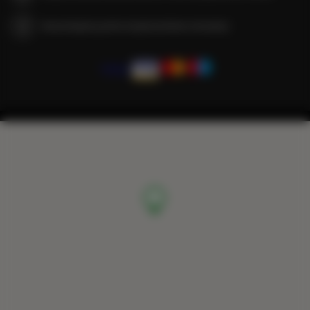
Gwarantujemy pełne bezpieczeństwo transakcji