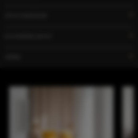
OPCJE DODATKOWE
DLA REZERWUJĄCYCH
CENNIK