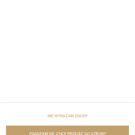
Poduszka syntetyczna
Winda
Czujnik dymu
Gaśnica
Dostęp do kluczy
Czujnik tlenku węgla
Pościel
Dojazd windą na wyższe piętra
NIE WYRAŻAM ZGODY
Dojście na wyższe piętra tylko schodami
ZGADZAM SIĘ, CHCĘ PRZEJŚĆ DO STRONY