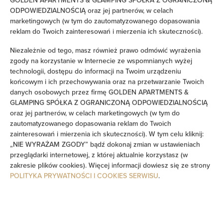
ODPOWIEDZIALNOŚCIĄ oraz jej partnerów, w celach
Sprzęt do prasowania
marketingowych (w tym do zautomatyzowanego dopasowania
reklam do Twoich zainteresowań i mierzenia ich skuteczności).
Sofa
Niezależnie od tego, masz również prawo odmówić wyrażenia
zgody na korzystanie w Internecie ze wspomnianych wyżej
Dźwiękoszczelność
technologii, dostępu do informacji na Twoim urządzeniu
końcowym i ich przechowywania oraz na przetwarzanie Twoich
Część wypoczynkowa
danych osobowych przez firmę GOLDEN APARTMENTS &
GLAMPING SPÓŁKA Z OGRANICZONĄ ODPOWIEDZIALNOŚCIĄ
Pralka
oraz jej partnerów, w celach marketingowych (w tym do
zautomatyzowanego dopasowania reklam do Twoich
zainteresowań i mierzenia ich skuteczności). W tym celu kliknij:
Środki czystości
„NIE WYRAŻAM ZGODY” bądź dokonaj zmian w ustawieniach
przeglądarki internetowej, z której aktualnie korzystasz (w
Prywatna łazienka
zakresie plików cookies). Więcej informacji dowiesz się ze strony
POLITYKA PRYWATNOŚCI I COOKIES SERWISU
.
Wanna lub prysznic
Telewizor z płaskim ekranem