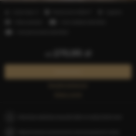
2
Liczba miejsc:
5
Powierzchnia:
40,00 m
1 sypialnia
1 łóżko podwójne
1 sofa rozkładana (Sofa Bed)
1 sofa jednoosobowa (Sofa Bed)
270,95 zł
od
Zarezerwuj teraz
Sprawdź dostępność
Zobacz cennik
Gwarancja najniższej ceny pokoi tylko na naszej stronie www
Natychmiastowe potwierdzenie rezerwacji (płatność online)