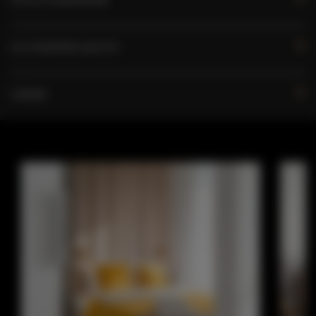
DLA REZERWUJĄCYCH
CENNIK