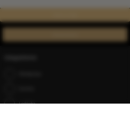
Zobacz na mapie
Zarezerwuj teraz
Udogodnienia
Klimatyzacja
Kuchnia
Lodówka
Prysznic