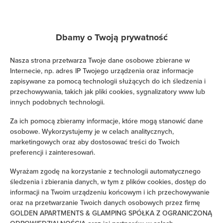
Telewizja kablowa
Telewizja satelitarna
Dbamy o Twoją prywatność
Suszarka do włosów
Nasza strona przetwarza Twoje dane osobowe zbierane w
Internecie, np. adres IP Twojego urządzenia oraz informacje
Żelazko
zapisywane za pomocą technologii służących do ich śledzenia i
przechowywania, takich jak pliki cookies, sygnalizatory www lub
innych podobnych technologii.
Łóżka / łóżeczka dla dzieci
Za ich pomocą zbieramy informacje, które mogą stanowić dane
osobowe. Wykorzystujemy je w celach analitycznych,
Wieszak na ubrania
marketingowych oraz aby dostosować treści do Twoich
preferencji i zainteresowań.
Suszarka na ubrania
Wyrażam zgodę na korzystanie z technologii automatycznego
śledzenia i zbierania danych, w tym z plików cookies, dostęp do
Rozkładana sofa
informacji na Twoim urządzeniu końcowym i ich przechowywanie
oraz na przetwarzanie Twoich danych osobowych przez firmę
Szafa / garderoba
GOLDEN APARTMENTS & GLAMPING SPÓŁKA Z OGRANICZONĄ