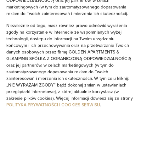
ODPOWIEDZIALNOŚCIĄ oraz jej partnerów, w celach
Sprzęt do prasowania
marketingowych (w tym do zautomatyzowanego dopasowania
reklam do Twoich zainteresowań i mierzenia ich skuteczności).
Sofa
Niezależnie od tego, masz również prawo odmówić wyrażenia
zgody na korzystanie w Internecie ze wspomnianych wyżej
Dźwiękoszczelność
technologii, dostępu do informacji na Twoim urządzeniu
końcowym i ich przechowywania oraz na przetwarzanie Twoich
danych osobowych przez firmę GOLDEN APARTMENTS &
Część wypoczynkowa
GLAMPING SPÓŁKA Z OGRANICZONĄ ODPOWIEDZIALNOŚCIĄ
oraz jej partnerów, w celach marketingowych (w tym do
Pralka
zautomatyzowanego dopasowania reklam do Twoich
zainteresowań i mierzenia ich skuteczności). W tym celu kliknij:
„NIE WYRAŻAM ZGODY” bądź dokonaj zmian w ustawieniach
Środki czystości
przeglądarki internetowej, z której aktualnie korzystasz (w
zakresie plików cookies). Więcej informacji dowiesz się ze strony
Prywatna łazienka
POLITYKA PRYWATNOŚCI I COOKIES SERWISU
.
Wanna lub prysznic
Telewizor z płaskim ekranem