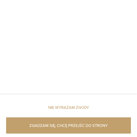
Poduszka syntetyczna
Winda
Czujnik dymu
Dostęp do kluczy
Czujnik tlenku węgla
Pościel
Dojazd windą na wyższe piętra
NIE WYRAŻAM ZGODY
Dojście na wyższe piętra tylko schodami
Szampon
ZGADZAM SIĘ, CHCĘ PRZEJŚĆ DO STRONY