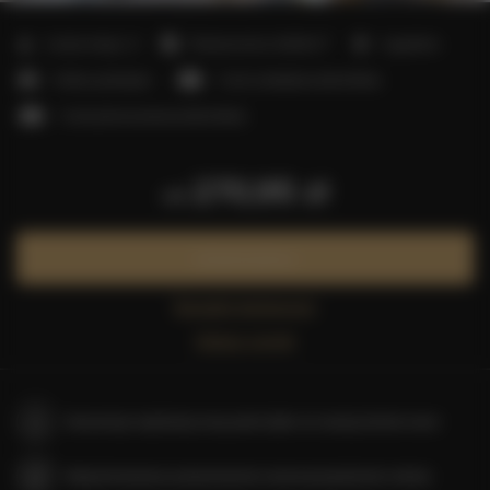
2
Liczba miejsc:
5
Powierzchnia:
40,00 m
1 sypialnia
1 łóżko podwójne
1 sofa rozkładana (Sofa Bed)
1 sofa jednoosobowa (Sofa Bed)
270,95 zł
od
Zarezerwuj teraz
Sprawdź dostępność
Zobacz cennik
Gwarancja najniższej ceny pokoi tylko na naszej stronie www
Natychmiastowe potwierdzenie rezerwacji (płatność online)