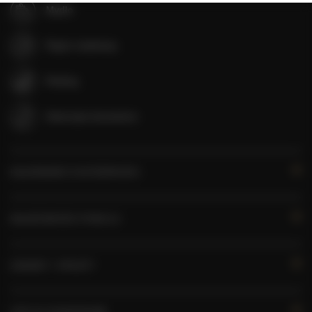
Mydło
Papier toaletowy
Parking
Zwierzęta dozwolone
KALENDARZ DOSTĘPNOŚCI
WŁAŚCIWOŚCI POKOJU
ZASADY I OPŁATY
OPCJE DODATKOWE