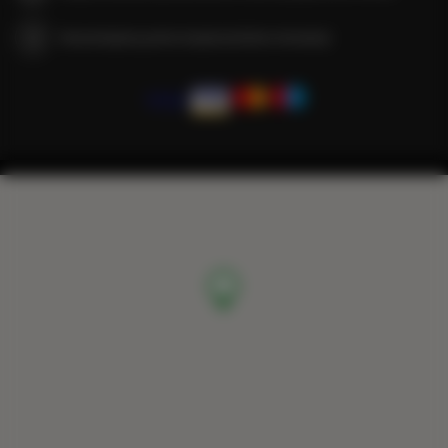
Gwarantujemy pełne bezpieczeństwo transakcji