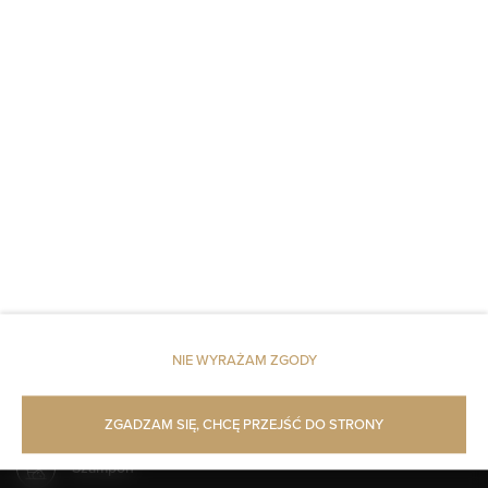
Widok na miasto
Gniazdko koło łóżka
Winda
Czujnik dymu
Zasłony
Pościel
Dojazd windą na wyższe piętra
NIE WYRAŻAM ZGODY
Kabina prysznicowa
ZGADZAM SIĘ, CHCĘ PRZEJŚĆ DO STRONY
Szampon