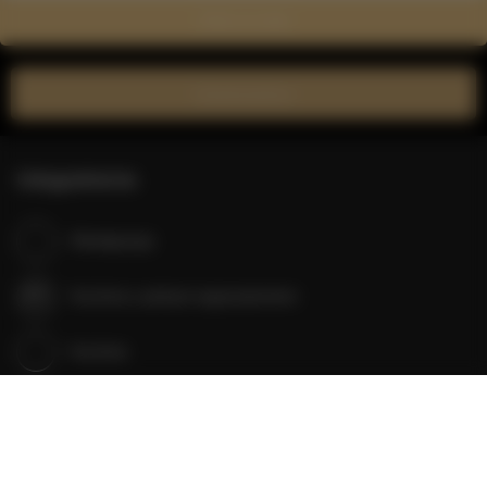
Zobacz na mapie
Zarezerwuj teraz
Udogodnienia
Klimatyzacja
Kuchnia z pełnym wyposażeniem
Kuchnia
Lodówka
Wyposażenie łazienki