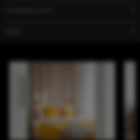
DLA REZERWUJĄCYCH
CENNIK