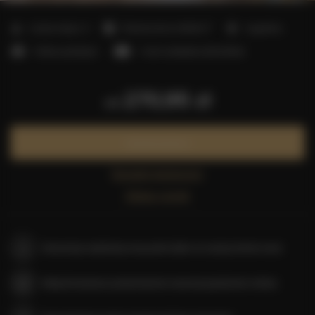
2
Liczba miejsc:
4
Powierzchnia:
40,00 m
1 sypialnia
1 łóżko podwójne
1 sofa rozkładana (Sofa Bed)
270,95 zł
od
Zarezerwuj teraz
Sprawdź dostępność
Zobacz cennik
Gwarancja najniższej ceny pokoi tylko na naszej stronie www
Natychmiastowe potwierdzenie rezerwacji (płatność online)