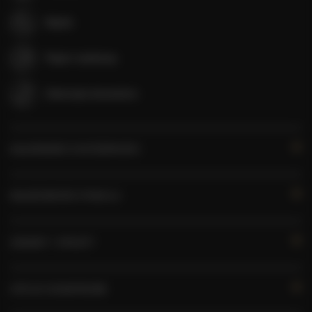
Mydło
Papier toaletowy
Zwierzęta dozwolone
KALENDARZ DOSTĘPNOŚCI
WŁAŚCIWOŚCI POKOJU
ZASADY I OPŁATY
OPCJE DODATKOWE