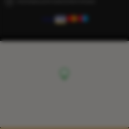
Gwarantujemy pełne bezpieczeństwo transakcji