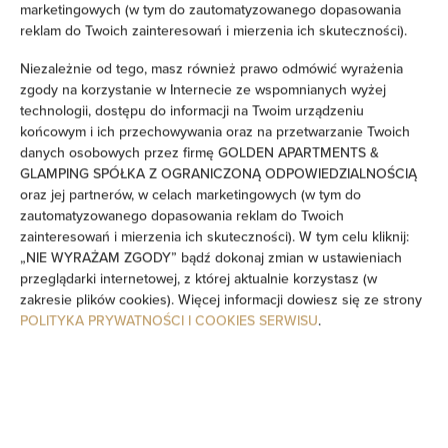
marketingowych (w tym do zautomatyzowanego dopasowania
reklam do Twoich zainteresowań i mierzenia ich skuteczności).
Szafa / garderoba
Niezależnie od tego, masz również prawo odmówić wyrażenia
zgody na korzystanie w Internecie ze wspomnianych wyżej
Sprzęt do prasowania
technologii, dostępu do informacji na Twoim urządzeniu
końcowym i ich przechowywania oraz na przetwarzanie Twoich
Sejf
danych osobowych przez firmę GOLDEN APARTMENTS &
GLAMPING SPÓŁKA Z OGRANICZONĄ ODPOWIEDZIALNOŚCIĄ
Sofa
oraz jej partnerów, w celach marketingowych (w tym do
zautomatyzowanego dopasowania reklam do Twoich
zainteresowań i mierzenia ich skuteczności). W tym celu kliknij:
Dźwiękoszczelność
„NIE WYRAŻAM ZGODY” bądź dokonaj zmian w ustawieniach
przeglądarki internetowej, z której aktualnie korzystasz (w
Część wypoczynkowa
zakresie plików cookies). Więcej informacji dowiesz się ze strony
POLITYKA PRYWATNOŚCI I COOKIES SERWISU
.
Pralka
Środki czystości
Wanna lub prysznic