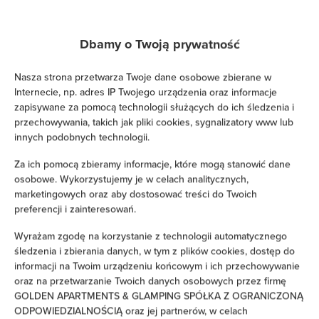
Prysznic
Dbamy o Twoją prywatność
Telewizja kablowa
Nasza strona przetwarza Twoje dane osobowe zbierane w
Internecie, np. adres IP Twojego urządzenia oraz informacje
Telewizja satelitarna
zapisywane za pomocą technologii służących do ich śledzenia i
przechowywania, takich jak pliki cookies, sygnalizatory www lub
Suszarka do włosów
innych podobnych technologii.
Za ich pomocą zbieramy informacje, które mogą stanowić dane
Żelazko
osobowe. Wykorzystujemy je w celach analitycznych,
marketingowych oraz aby dostosować treści do Twoich
Łóżka / łóżeczka dla dzieci
preferencji i zainteresowań.
Wyrażam zgodę na korzystanie z technologii automatycznego
Wieszak na ubrania
śledzenia i zbierania danych, w tym z plików cookies, dostęp do
informacji na Twoim urządzeniu końcowym i ich przechowywanie
Suszarka na ubrania
oraz na przetwarzanie Twoich danych osobowych przez firmę
GOLDEN APARTMENTS & GLAMPING SPÓŁKA Z OGRANICZONĄ
Rozkładana sofa
ODPOWIEDZIALNOŚCIĄ oraz jej partnerów, w celach