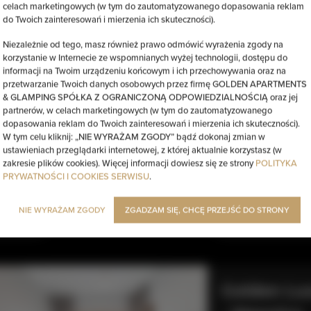
celach marketingowych (w tym do zautomatyzowanego dopasowania reklam
Golden Lu
do Twoich zainteresowań i mierzenia ich skuteczności).
- Mennica
Niezależnie od tego, masz również prawo odmówić wyrażenia zgody na
korzystanie w Internecie ze wspomnianych wyżej technologii, dostępu do
Residence
informacji na Twoim urządzeniu końcowym i ich przechowywania oraz na
przetwarzanie Twoich danych osobowych przez firmę GOLDEN APARTMENTS
miejsc: 5
& GLAMPING SPÓŁKA Z OGRANICZONĄ ODPOWIEDZIALNOŚCIĄ oraz jej
partnerów, w celach marketingowych (w tym do zautomatyzowanego
dopasowania reklam do Twoich zainteresowań i mierzenia ich skuteczności).
W tym celu kliknij: „NIE WYRAŻAM ZGODY” bądź dokonaj zmian w
Nowoczesne i luksu
ustawieniach przeglądarki internetowej, z której aktualnie korzystasz (w
Residence w centru
zakresie plików cookies). Więcej informacji dowiesz się ze strony
POLITYKA
klimatyzacją i prywa
PRYWATNOŚCI I COOKIES SERWISU
.
NIE WYRAŻAM ZGODY
ZGADZAM SIĘ, CHCĘ PRZEJŚĆ DO STRONY
Golden Lu